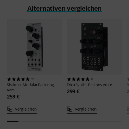
Alternativen vergleichen
11
8
Shakmat Modular
Battering
Erica Synths
Perkons Voice
B
Ram
299 €
259 €
Vergleichen
Vergleichen