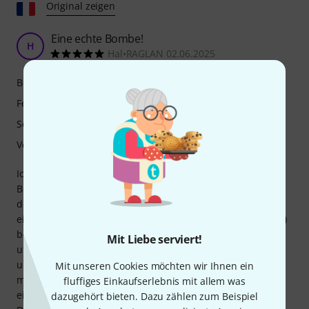
Original zeigen
Eine echte Bombe!
H
Hal•RAGLAN 02.06.2025
Bedienung
Features
Sound
Verarbeitung
Ich habe das PERKONS Voice-Modul (das ich in der ersten
Bewertung sehr positiv bewertet hatte, das sich aber als
defekt herausstellte) gegen das Archer's Rig von Shakmat
eingetauscht, von dem ich bereits den Battering Ram (❤️❤️)
besaß. Was für ein Knaller! Das Modul klingt unglaublich
Mit Liebe serviert!
und verfügt über genügend Rauschquellen, Effekte, Filter
und Modulationseingänge, um alles Mögliche zu
Mit unseren Cookies möchten wir Ihnen ein
modellieren. Es auf ein HiHat-Modul zu reduzieren, wäre
fluffiges Einkaufserlebnis mit allem was
eine Beleidigung, da seine Möglichkeiten enorm sind.
dazugehört bieten. Dazu zählen zum Beispiel