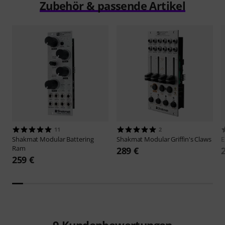
Zubehör & passende Artikel
11
2
Shakmat Modular
Battering
Shakmat Modular
Griffin's Claws
E
Ram
289 €
259 €
9
Kundenbewertungen