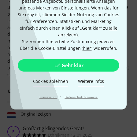
Darüber hinaus ist die Reaktionsfähigkeit der
passende Angebote, personalisierte Anzeigen
Bedienelemente perfekt (keine ungünstige Verzögerung wie
und das Merken von Einstellungen. Wenn das für
beim oben genannten Modul), die Verarbeitung ist
Sie okay ist, stimmen Sie der Nutzung von Cookies
identisch, und schließlich kommt es in einer sehr
für Präferenzen, Statistiken und Marketing
ansprechenden Verpackung, die bis ins kleinste Detail
einfach durch einen Klick auf „Geht klar“ zu (
alle
durchdacht ist. Und das alles für ca. 250 Euro – was will
anzeigen
).
man mehr? Dass sich einige andere Hersteller (die ich
Sie können Ihre erteilte Zustimmung jederzeit
übrigens sehr schätze) davon inspirieren lassen! Dies ist
über die Cookie-Einstellungen (
hier
) widerrufen.
mein zweites Shakmat-Modul, aber ich bin so begeistert,
dass ich mich frage, ob ich mich nicht teilweise mit dieser
Geht klar
belgischen Marke ausstatten werde, da ich in jeder Hinsicht
so überzeugt bin! Gut gemacht 👏🏽!
Cookies ablehnen
Weitere Infos
4
0
BEWERTUNG MELDEN
·
Impressum
Datenschutzhinweise
Original zeigen
Großartig klingendes Gerät!
E
Ethnikman 12.01.2025