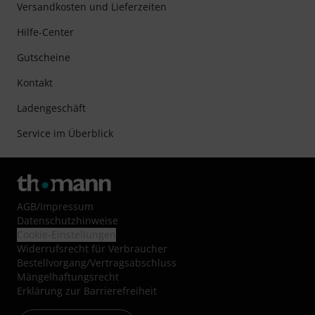
Versandkosten und Lieferzeiten
Hilfe-Center
Gutscheine
Kontakt
Ladengeschäft
Service im Überblick
AGB
/
Impressum
Datenschutzhinweise
Cookie-Einstellungen
Widerrufsrecht für Verbraucher
Bestellvorgang/Vertragsabschluss
Mängelhaftungsrecht
Erklärung zur Barrierefreiheit