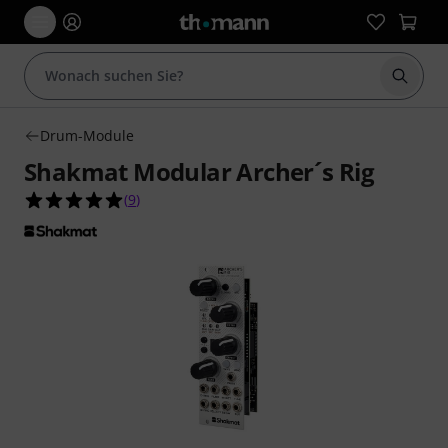
Suche 
Drum-Module
Shakmat Modular Archer´s Rig
5.0 von 5 Sternen aus 9 Kundenbewertungen
(
9
)