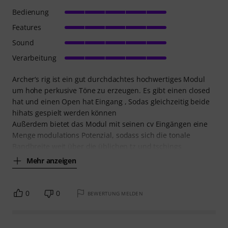
Bedienung
Features
Sound
Verarbeitung
Archer‘s rig ist ein gut durchdachtes hochwertiges Modul
um hohe perkusive Töne zu erzeugen. Es gibt einen closed
hat und einen Open hat Eingang , Sodas gleichzeitig beide
hihats gespielt werden können
Außerdem bietet das Modul mit seinen cv Eingängen eine
Menge modulations Potenzial, sodass sich die tonale
Bandbreite weit über die üblichen tz und tschings
Mehr anzeigen
0
0
BEWERTUNG MELDEN