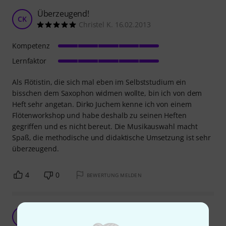
Überzeugend!
CK
Christel K. 16.02.2013
Kompetenz
Lernfaktor
Als Flötistin, die sich mal eben im Selbststudium ein
bisschen dem Saxophon widmen wollte, bin ich von dem
Heft sehr angetan. Dirko Juchem kenne ich von einem
Flötenworkshop und habe deshalb zu seinen Heften
gegriffen und es nicht bereut. Die Musikauswahl macht
Spaß, die methodische und didaktische Umsetzung ist sehr
überzeugend.
4
0
BEWERTUNG MELDEN
Macht Spaß, man kommt schnell voran
H
HatschNatsch 26.07.2024