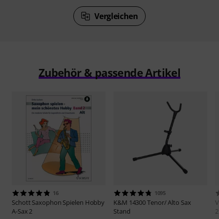
Vergleichen
Zubehör & passende Artikel
16
1095
Schott
Saxophon Spielen Hobby
K&M
14300 Tenor/ Alto Sax
V
A-Sax 2
Stand
2