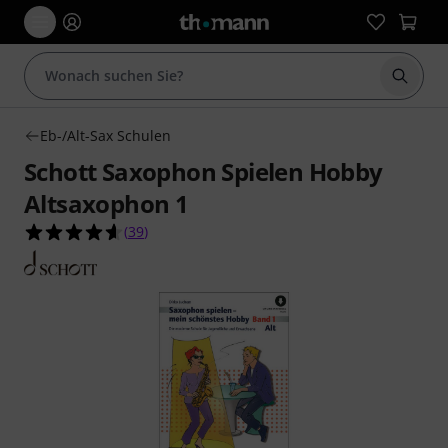
Suche 
Eb-/Alt-Sax Schulen
Schott Saxophon Spielen Hobby
Altsaxophon 1
4.6 von 5 Sternen aus 39 Kundenbewertungen
(
39
)