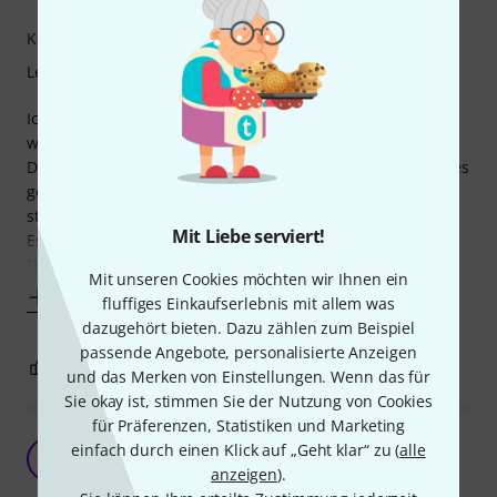
Kompetenz
Lernfaktor
Ich spiele nun seit 6 Wochen das Saxophon und die Schule
wurde mir von meinem (zukünftigen) Lehrer empfohlen.
Da ich bisher nur selten und sporadisch Unterricht habe (es
geht erst nächstes Schuljahr richtig los) ist eine gut
strukturierte Schule echt wichtig. Und das ist diese hier.
Mit Liebe serviert!
Es wird echt alles von den super einfachen Basics erklärt.
Die Lieder finde
Mit unseren Cookies möchten wir Ihnen ein
Mehr anzeigen
fluffiges Einkaufserlebnis mit allem was
dazugehört bieten. Dazu zählen zum Beispiel
passende Angebote, personalisierte Anzeigen
1
0
BEWERTUNG MELDEN
und das Merken von Einstellungen. Wenn das für
Sie okay ist, stimmen Sie der Nutzung von Cookies
für Präferenzen, Statistiken und Marketing
Gut, wenn man viele Traditionals mag
einfach durch einen Klick auf „Geht klar“ zu (
alle
HA
Henrik aus M. 05.01.2013
anzeigen
).