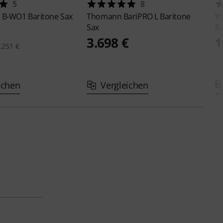
5
8
a
B-WO1 Baritone Sax
Thomann
BariPRO L Baritone
Y
Sax
S
€
3.698 €
1
.251 €
ichen
Vergleichen