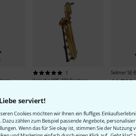
Selmer
SE-
1
11.798 
itone
Yamaha
YBS-480 Baritone
Saxophone
-18%
UVP: 1
6.598 €
Liebe serviert!
seren Cookies möchten wir Ihnen ein fluffiges Einkaufserlebn
n. Dazu zählen zum Beispiel passende Angebote, personalisie
llungen. Wenn das für Sie okay ist, stimmen Sie der Nutzung 
tiken und Marketing einfach durch einen Klick auf „Geht klar“ z