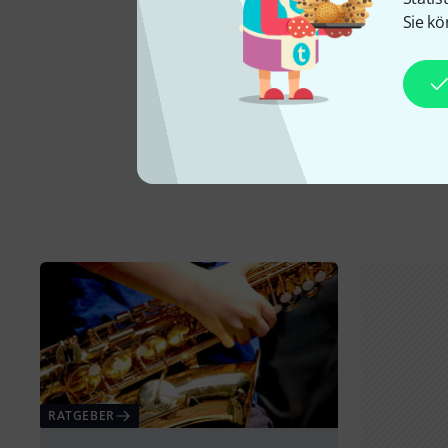
Sie kö
RATGEBER