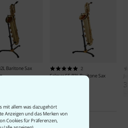
B2L Baritone Sax
2
€
Selmer
SE-B3L Baritone Sax
Ju
3
13.349 €
4.450 €
-15%
UVP: 15.790 €
-
is mit allem was dazugehört
rte Anzeigen und das Merken von
von Cookies für Präferenzen,
u (
alle anzeigen
).