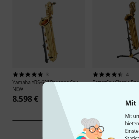
3
4
Yamaha
YBS-62II Baritone Sax -
BetterSax
Classic Bar
NEW
Saxophone
8.598 €
3.890 €
Mit 
Mit un
biete
Einste
Statis