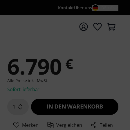
Kontakt
Über uns
DE / €
e mit Suchwort {searchTerm} starten
6.790
€
Alle Preise inkl. MwSt.
Sofort lieferbar
IN DEN WARENKORB
1
Merken
Vergleichen
Teilen