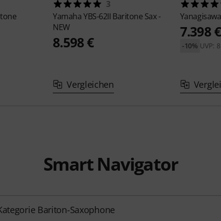
3
itone
Yamaha
YBS-62II Baritone Sax -
Yanagisaw
NEW
7.398 
8.598 €
-10%
UVP: 8
Vergleichen
Vergle
Smart Navigator
Kategorie Bariton-Saxophone