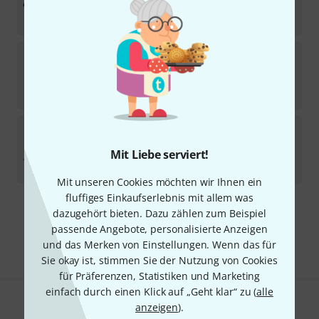
Sofort lieferbar
98
€
Rudolf Schwarz
Strap Children Snare Eagle
2
Sofort lieferbar
169
€
Rudolf Schwarz
Strap Saxophone
17
Mit Liebe serviert!
Sofort lieferbar
39
€
Mit unseren Cookies möchten wir Ihnen ein
fluffiges Einkaufserlebnis mit allem was
dazugehört bieten. Dazu zählen zum Beispiel
Kostenloser Versand ab 29 €
passende Angebote, personalisierte Anzeigen
Alle Preise inkl. MwSt.
und das Merken von Einstellungen. Wenn das für
Sie okay ist, stimmen Sie der Nutzung von Cookies
für Präferenzen, Statistiken und Marketing
einfach durch einen Klick auf „Geht klar“ zu (
alle
anzeigen
).
Gefällt Ihnen, was Sie sehen?