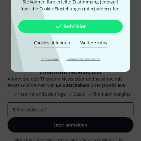
Sie können Ihre erteilte Zustimmung jederzeit
über die Cookie-Einstellungen (
hier
) widerrufen.
Teilen
Hilfe & Feedback
Geht klar
Cookies ablehnen
Weitere Infos
·
Impressum
Datenschutzhinweise
Thomann Newsletter
Abonniere den Thomann Newsletter und gewinne mit
etwas Glück einen von
50 Gutscheinen
über jeweils
50€
!
Inspirierende Beiträge
Deals
Thomann Insights
E-Mail-Adresse
*
Jetzt anmelden
Mit Klick auf „Jetzt anmelden“ stimmen Sie dem Erhalt von E-Mail-