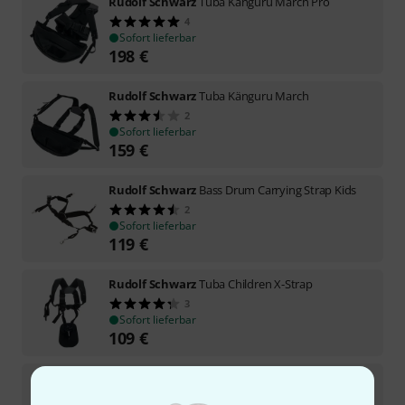
Rudolf Schwarz
Tuba Känguru March Pro
4
Sofort lieferbar
198
€
Rudolf Schwarz
Tuba Känguru March
2
Sofort lieferbar
159
€
Rudolf Schwarz
Bass Drum Carrying Strap Kids
2
Sofort lieferbar
119
€
Rudolf Schwarz
Tuba Children X-Strap
3
Sofort lieferbar
109
€
Rudolf Schwarz
X-Strap Accordion Adults
11