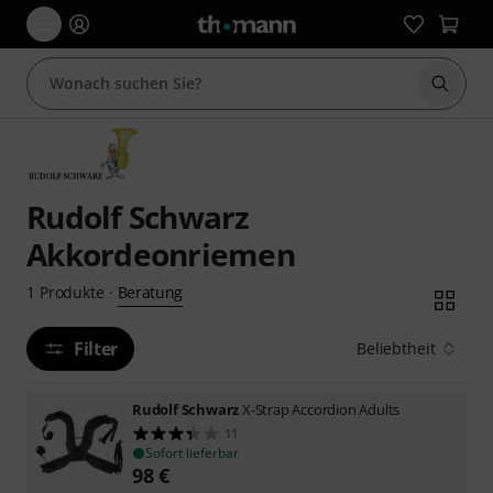
Suche 
Rudolf Schwarz
Akkordeonriemen
Beratung
1
Produkte
·
Filter
Beliebtheit
Rudolf Schwarz
X-Strap Accordion Adults
11
Sofort lieferbar
98
€