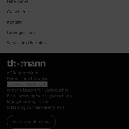
Hilfe-Center
Gutscheine
Kontakt
Ladengeschäft
Service im Überblick
AGB
/
Impressum
Datenschutzhinweise
Cookie-Einstellungen
Widerrufsrecht für Verbraucher
Bestellvorgang/Vertragsabschluss
Mängelhaftungsrecht
Erklärung zur Barrierefreiheit
Vertrag widerrufen