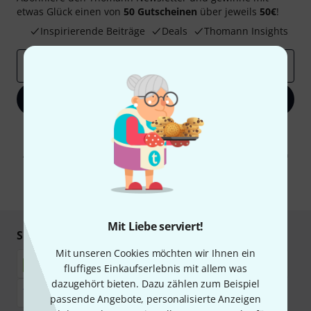
etwas Glück einen von
50 Gutscheinen
über jeweils
50€
!
Inspirierende Beiträge
Deals
Thomann Insights
E-Mail-Adresse
*
Jetzt anmelden
Mit Klick auf „Jetzt anmelden“ stimmen Sie dem Erhalt von E-Mail-
Werbung und einer Messung des E-Mail-Nutzungsverhaltens zu. Die
Abmeldung ist jederzeit möglich. Weitere Informationen finden Sie in
unseren
Datenschutzhinweisen
.
* Pflichtfeld
Mit Liebe serviert!
Sicher einkaufen & bezahlen
Mit unseren Cookies möchten wir Ihnen ein
fluffiges Einkaufserlebnis mit allem was
dazugehört bieten. Dazu zählen zum Beispiel
passende Angebote, personalisierte Anzeigen