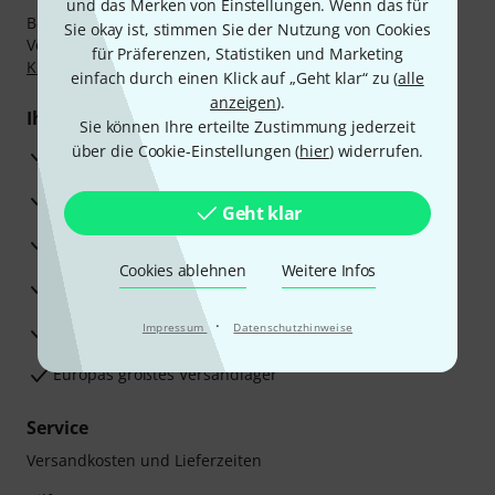
und das Merken von Einstellungen. Wenn das für
Bezahlen Sie vertraulich und sicher per Nachnahme,
Sie okay ist, stimmen Sie der Nutzung von Cookies
Vorkasse, PayPal, Amazon Pay,
Klarna Sofort bezahlen
,
für Präferenzen, Statistiken und Marketing
Klarna Ratenzahlung
oder Kreditkarte.
einfach durch einen Klick auf „Geht klar“ zu (
alle
anzeigen
).
Ihre Vorteile
Sie können Ihre erteilte Zustimmung jederzeit
über die Cookie-Einstellungen (
hier
) widerrufen.
3 Jahre Thomann Garantie
30 Tage Money-Back-Garantie
Geht klar
Reparaturservice
Cookies ablehnen
Weitere Infos
Beratung durch Fachexperten
·
Zufriedenheitsgarantie
Impressum
Datenschutzhinweise
Europas größtes Versandlager
Service
Versandkosten und Lieferzeiten