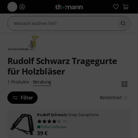
Suche 
Rudolf Schwarz Tragegurte
für Holzbläser
Beratung
1
Produkte
·
Filter
Beliebtheit
Rudolf Schwarz
Strap Saxophone
17
Sofort lieferbar
39
€