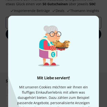
etwas Glück einen von
50 Gutscheinen
über jeweils
50€
!
Inspirierende Beiträge
Deals
Thomann Insights
E-Mail-Adresse
*
Jetzt anmelden
Mit Klick auf „Jetzt anmelden“ stimmen Sie dem Erhalt von E-Mail-
Werbung und einer Messung des E-Mail-Nutzungsverhaltens zu. Die
Abmeldung ist jederzeit möglich. Weitere Informationen finden Sie in
unseren
Datenschutzhinweisen
.
* Pflichtfeld
Mit Liebe serviert!
Sicher einkaufen & bezahlen
Mit unseren Cookies möchten wir Ihnen ein
fluffiges Einkaufserlebnis mit allem was
dazugehört bieten. Dazu zählen zum Beispiel
passende Angebote, personalisierte Anzeigen