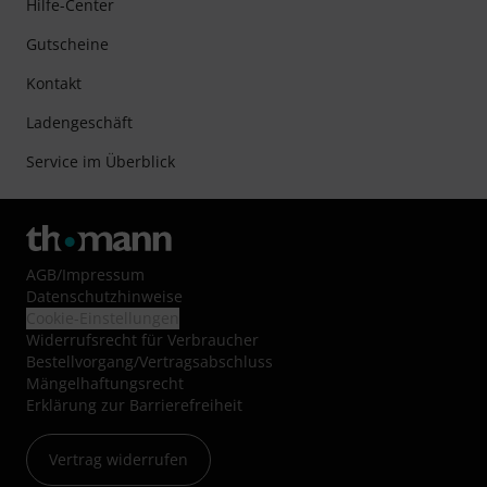
Hilfe-Center
Gutscheine
Kontakt
Ladengeschäft
Service im Überblick
AGB
/
Impressum
Datenschutzhinweise
Cookie-Einstellungen
Widerrufsrecht für Verbraucher
Bestellvorgang/Vertragsabschluss
Mängelhaftungsrecht
Erklärung zur Barrierefreiheit
Vertrag widerrufen