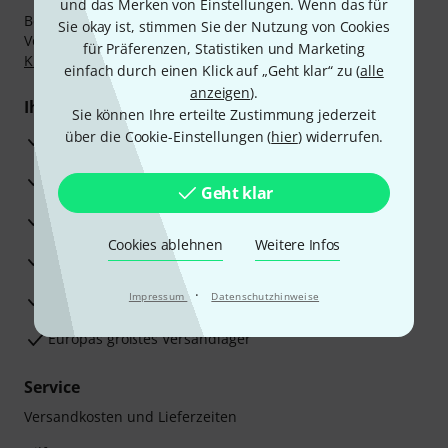
und das Merken von Einstellungen. Wenn das für
Bezahlen Sie vertraulich und sicher per Nachnahme,
Sie okay ist, stimmen Sie der Nutzung von Cookies
Vorkasse, PayPal, Amazon Pay,
Klarna Sofort bezahlen
,
für Präferenzen, Statistiken und Marketing
Klarna Ratenzahlung
oder Kreditkarte.
einfach durch einen Klick auf „Geht klar“ zu (
alle
anzeigen
).
Ihre Vorteile
Sie können Ihre erteilte Zustimmung jederzeit
über die Cookie-Einstellungen (
hier
) widerrufen.
3 Jahre Thomann Garantie
30 Tage Money-Back-Garantie
Geht klar
Reparaturservice
Cookies ablehnen
Weitere Infos
Beratung durch Fachexperten
·
Zufriedenheitsgarantie
Impressum
Datenschutzhinweise
Europas größtes Versandlager
Service
Versandkosten und Lieferzeiten