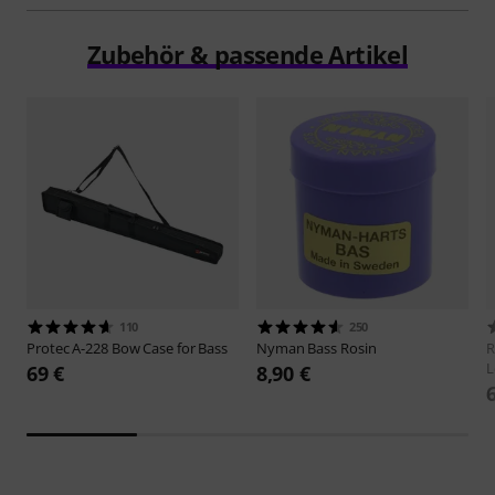
Zubehör & passende Artikel
110
250
Protec
A-228 Bow Case for Bass
Nyman
Bass Rosin
R
L
69 €
8,90 €