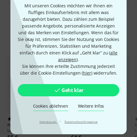
Mit unseren Cookies möchten wir Ihnen ein
fluffiges Einkaufserlebnis mit allem was
Alle Bewertungen lesen
dazugehört bieten. Dazu zählen zum Beispiel
passende Angebote, personalisierte Anzeigen
und das Merken von Einstellungen. Wenn das für
Sie okay ist, stimmen Sie der Nutzung von Cookies
Alternativen vergleichen
für Präferenzen, Statistiken und Marketing
einfach durch einen Klick auf „Geht klar“ zu (
alle
anzeigen
).
Sie können Ihre erteilte Zustimmung jederzeit
über die Cookie-Einstellungen (
hier
) widerrufen.
Geht klar
Cookies ablehnen
Weitere Infos
5
11
·
Impressum
Datenschutzhinweise
Roth & Junius
Bass Bow Quiver
Roth & Junius
Bass Bow Quiver
R
Leather BK
Leather BR
L