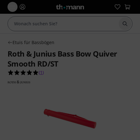
Suche 
Etuis für Bassbögen
Roth & Junius Bass Bow Quiver
Smooth RD/ST
5.0 von 5 Sternen aus 1 Kundenbewertungen
(
1
)