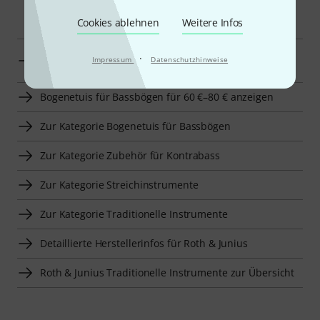
Smart Navigator
Cookies ablehnen
Weitere Infos
Roth & Junius Bogenetuis für Bassbögen zur
·
Impressum
Datenschutzhinweise
Übersicht
Bogenetuis für Bassbögen für 60 €–80 € anzeigen
Zur Kategorie Bogenetuis für Bassbögen
Zur Kategorie Zubehör für Kontrabass
Zur Kategorie Streichinstrumente
Zur Kategorie Traditionelle Instrumente
Detaillierte Herstellerinfos für Roth & Junius
Roth & Junius Traditionelle Instrumente zur Übersicht