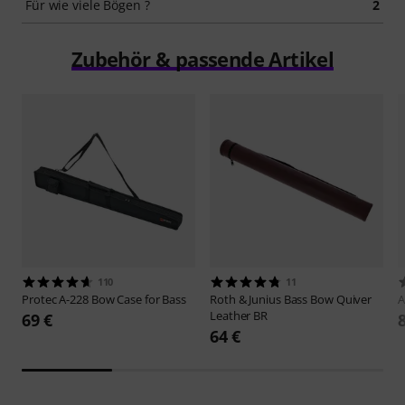
Für wie viele Bögen ?
2
Zubehör & passende Artikel
110
11
Protec
A-228 Bow Case for Bass
Roth & Junius
Bass Bow Quiver
A
Leather BR
69 €
64 €