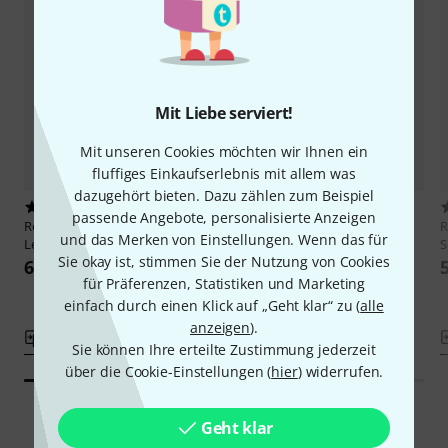
Mit Liebe serviert!
Mit unseren Cookies möchten wir Ihnen ein
fluffiges Einkaufserlebnis mit allem was
dazugehört bieten. Dazu zählen zum Beispiel
11
5
passende Angebote, personalisierte Anzeigen
Roth & Junius
Bass Bow Quiver
Roth & Junius
Bass Bow Quiver
R
und das Merken von Einstellungen. Wenn das für
Leather BR
Leather BK
S
Sie okay ist, stimmen Sie der Nutzung von Cookies
64 €
55 €
für Präferenzen, Statistiken und Marketing
einfach durch einen Klick auf „Geht klar“ zu (
alle
anzeigen
).
Vergleichen
Vergleichen
Sie können Ihre erteilte Zustimmung jederzeit
über die Cookie-Einstellungen (
hier
) widerrufen.
Geht klar