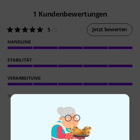
1
Kundenbewertungen
Jetzt bewerten
5
/ 5
HANDLING
STABILITÄT
VERARBEITUNG
Bewertungsrichtlinien
Alternativen vergleichen