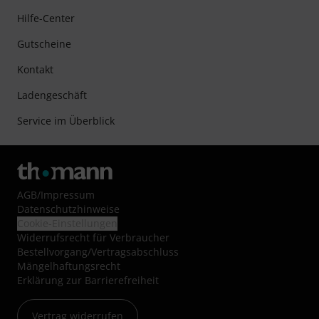
Hilfe-Center
Gutscheine
Kontakt
Ladengeschäft
Service im Überblick
AGB
/
Impressum
Datenschutzhinweise
Cookie-Einstellungen
Widerrufsrecht für Verbraucher
Bestellvorgang/Vertragsabschluss
Mängelhaftungsrecht
Erklärung zur Barrierefreiheit
Vertrag widerrufen