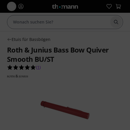
Suche 
Etuis für Bassbögen
Roth & Junius Bass Bow Quiver
Smooth BU/ST
5.0 von 5 Sternen aus 1 Kundenbewertungen
(
1
)