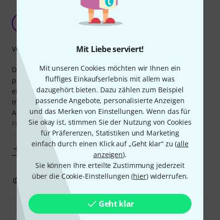
Empfehlenswert
HS
Hardy Schulze 20.11.2024
Mit Liebe serviert!
Verarbeitung
Mit unseren Cookies möchten wir Ihnen ein
Die Notenmappe erfüllt ihren Zweck sehr gut, das Format
fluffiges Einkaufserlebnis mit allem was
passt noch gut in die Tasche und die Verarbeitung bietet
dazugehört bieten. Dazu zählen zum Beispiel
ein stabiles Produkt (noch nicht in der Praxis getestet, erst
passende Angebote, personalisierte Anzeigen
mal nur eingeheftet).
und das Merken von Einstellungen. Wenn das für
Abzug gibt es wegen der sehr schwer aufzuklemmenden
Sie okay ist, stimmen Sie der Nutzung von Cookies
Fixierungen, weil es keine Beschriftungsmöglichkeit gibt,
für Präferenzen, Statistiken und Marketing
nicht allzu viele Noten eingeheftet werden können und die
einfach durch einen Klick auf „Geht klar“ zu (
alle
Mehr anzeigen
anzeigen
).
Sie können Ihre erteilte Zustimmung jederzeit
über die Cookie-Einstellungen (
hier
) widerrufen.
0
0
BEWERTUNG MELDEN
Geht klar
Alle Bewertungen lesen