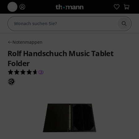
Suche 
Notenmappen
Rolf Handschuch Music Tablet
Folder
4.7 von 5 Sternen aus 3 Kundenbewertungen
(
3
)