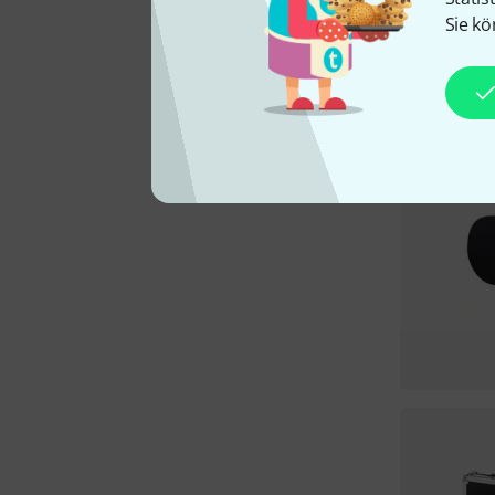
Sie kö