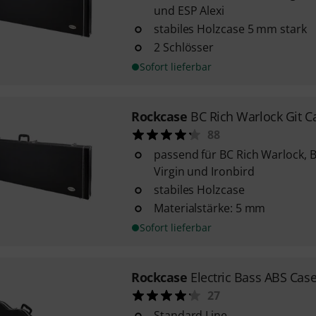
und ESP Alexi
stabiles Holzcase 5 mm stark
2 Schlösser
Sofort lieferbar
Rockcase
BC Rich Warlock Git C
88
passend für BC Rich Warlock, B
Virgin und Ironbird
stabiles Holzcase
Materialstärke: 5 mm
Sofort lieferbar
Rockcase
Electric Bass ABS Cas
27
Standard Line