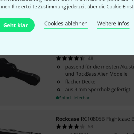
Standard Line
nnen Ihre erteilte Zustimmung jederzeit über die Cookie-Einst
stabiles Holzcase
5 mm Holzkern
Cookies ablehnen
Weitere Infos
Geht klar
Kurzfristig lieferbar (2–5 Tage)
Rockcase
RC10613B Acoustic Ba
48
passend für die meisten Akusti
und RockBass Alien Modelle
flacher Deckel
aus 3 mm Sperrholz gefertigt
Sofort lieferbar
Rockcase
RC10805B Flightcase 
53