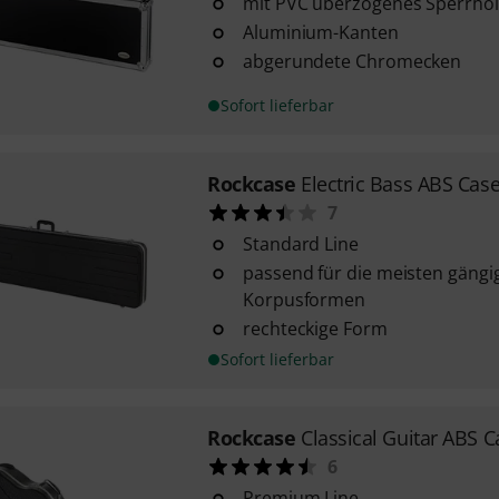
mit PVC überzogenes Sperrhol
Aluminium-Kanten
abgerundete Chromecken
Sofort lieferbar
Rockcase
Electric Bass ABS Cas
7
Standard Line
passend für die meisten gängi
Korpusformen
rechteckige Form
Sofort lieferbar
Rockcase
Classical Guitar ABS C
6
Premium Line