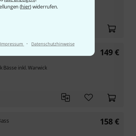
ellungen (
hier
) widerrufen.
·
Impressum
Datenschutzhinweise
149
€
ss Case
k Bässe inkl. Warwick
158
€
Bass