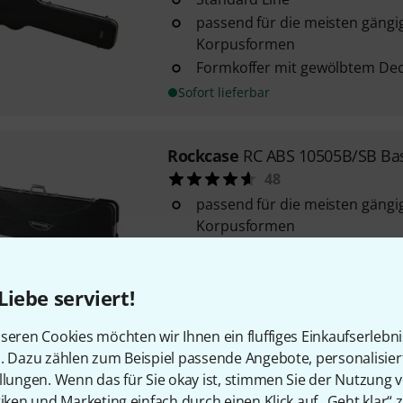
passend für die meisten gängi
Korpusformen
Formkoffer mit gewölbtem Dec
Sofort lieferbar
Rockcase
RC ABS 10505B/SB Ba
48
passend für die meisten gängi
Korpusformen
Material: robuster und leichte
Wabendesign für mehr Stabilit
Liebe serviert!
Sofort lieferbar
seren Cookies möchten wir Ihnen ein fluffiges Einkaufserlebn
n. Dazu zählen zum Beispiel passende Angebote, personalisie
Rockcase
RC 10622B Warlock Ba
llungen. Wenn das für Sie okay ist, stimmen Sie der Nutzung 
36
tiken und Marketing einfach durch einen Klick auf „Geht klar“ z