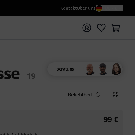
Kontakt
Über uns
DE / €
e mit Suchwort {searchTerm} starten
sse
Beratung
19
Beliebtheit
99
€
ouble Cut Modelle