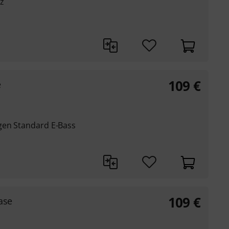
z
109
€
e
gen Standard E-Bass
109
€
ase