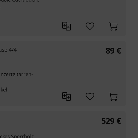
e
89
€
ase 4/4
nzertgitarren-
kel
529
€
ickes Sperrholz