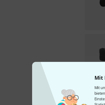
Mit 
Mit un
biete
Einste
Statis