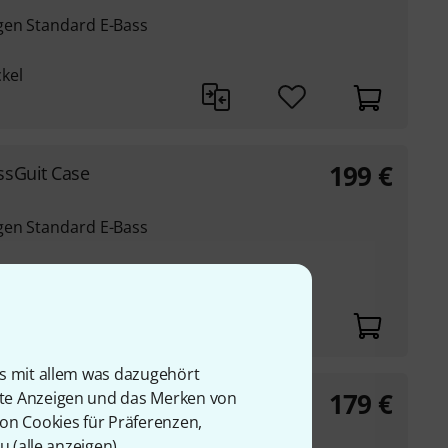
gen Standard E-Bass
kel
199
€
ssGuit Case
gen Standard E-Bass
r ABS-Kunststoff
ät
is mit allem was dazugehört
179
€
rte Anzeigen und das Merken von
ss Case
von Cookies für Präferenzen,
u (
alle anzeigen
).