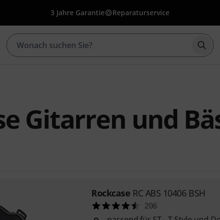
3 Jahre Garantie
Reparaturservice
Such
e Gitarren und Bä
Rockcase
RC ABS 10406 BSH
206
passend für ST-, T-Style und D