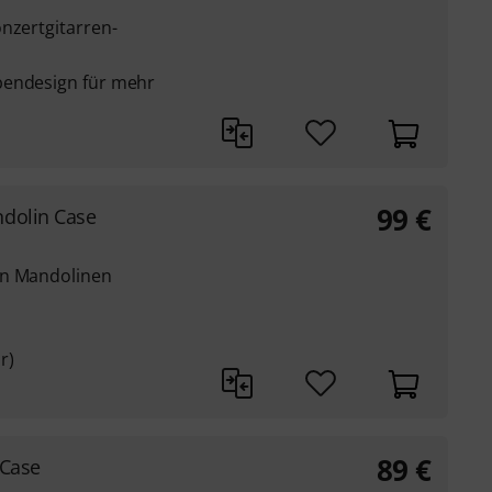
nzertgitarren-
bendesign für mehr
99
€
dolin Case
en Mandolinen
r)
89
€
 Case