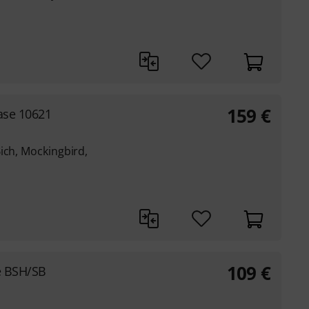
159
€
ase 10621
ich, Mockingbird,
109
€
e BSH/SB