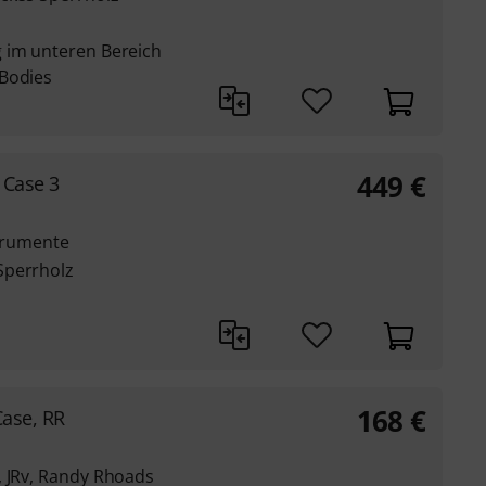
 im unteren Bereich
 Bodies
449
€
 Case 3
strumente
Sperrholz
168
€
Case, RR
, JRv, Randy Rhoads