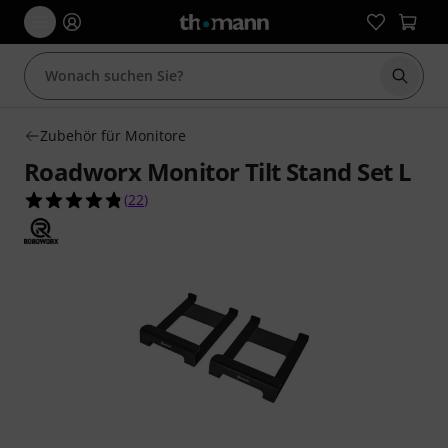
Suche 
Zubehör für Monitore
Roadworx Monitor Tilt Stand Set L
4.8 von 5 Sternen aus 22 Kundenbewertungen
(
22
)