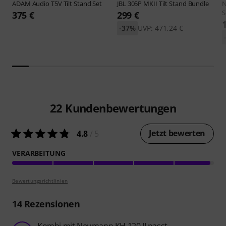
ADAM Audio
T5V Tilt Stand Set
JBL
305P MKII Tilt Stand Bundle
S
375 €
299 €
-37%
UVP: 471,24 €
22
Kundenbewertungen
Jetzt bewerten
4.8
/ 5
VERARBEITUNG
Bewertungsrichtlinien
14
Rezensionen
Kombi mit Neumann KH 120 II passt.