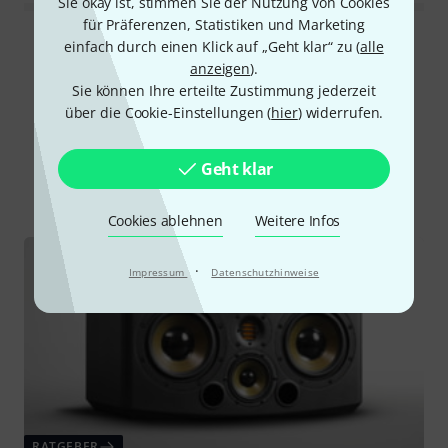
Sie okay ist, stimmen Sie der Nutzung von Cookies
für Präferenzen, Statistiken und Marketing
einfach durch einen Klick auf „Geht klar“ zu (
alle
Alle Bewertungen lesen
anzeigen
).
Sie können Ihre erteilte Zustimmung jederzeit
über die Cookie-Einstellungen (
hier
) widerrufen.
Schon gewusst?
Geht klar
Alle
Ratgeber
Downloads
Cookies ablehnen
Weitere Infos
·
Impressum
Datenschutzhinweise
RATGEBER