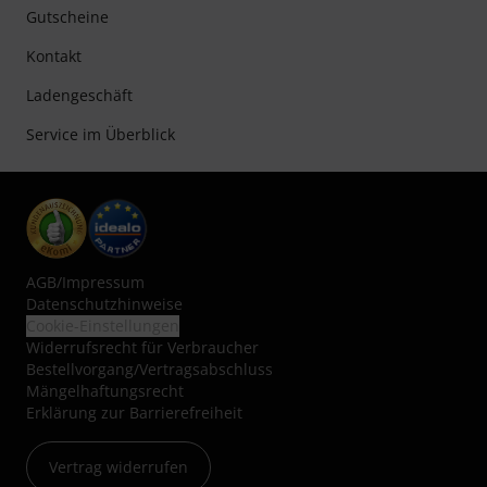
Gutscheine
Kontakt
Ladengeschäft
Service im Überblick
AGB
/
Impressum
Datenschutzhinweise
Cookie-Einstellungen
Widerrufsrecht für Verbraucher
Bestellvorgang/Vertragsabschluss
Mängelhaftungsrecht
Erklärung zur Barrierefreiheit
Vertrag widerrufen