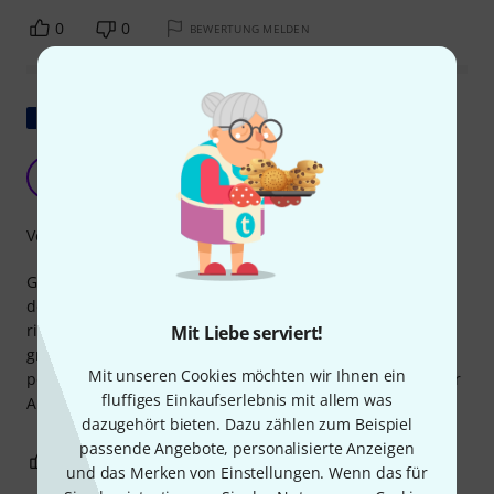
0
0
BEWERTUNG MELDEN
Original zeigen
Robust und entspricht den Erwartungen
K
Ke20 03.06.2024
Verarbeitung
Gekauft zur Verwendung mit einem Presonus Eris 5BT-Set
der 2. Generation. Das Produkt ist stabil, solide, an den
richtigen Stellen sind Polster vorhanden. Es ist etwas zu
Mit Liebe serviert!
groß für diese Lautsprecher, sie sind nicht unten
Mit unseren Cookies möchten wir Ihnen ein
positioniert, aber das behindert die Nutzung nicht. Von der
fluffiges Einkaufserlebnis mit allem was
Ausrichtung zum Zuhören her ist es perfekt.
dazugehört bieten. Dazu zählen zum Beispiel
passende Angebote, personalisierte Anzeigen
0
0
BEWERTUNG MELDEN
und das Merken von Einstellungen. Wenn das für