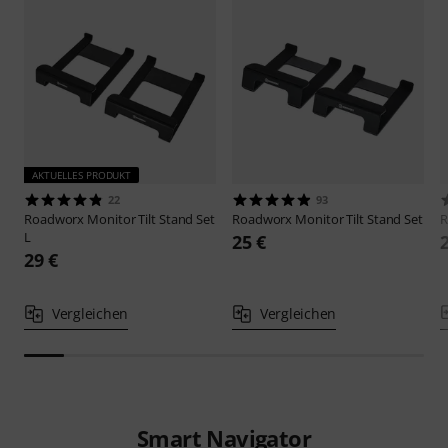
AKTUELLES PRODUKT
22
93
Roadworx
Monitor Tilt Stand Set
Roadworx
Monitor Tilt Stand Set
R
L
25 €
29 €
Vergleichen
Vergleichen
Smart Navigator