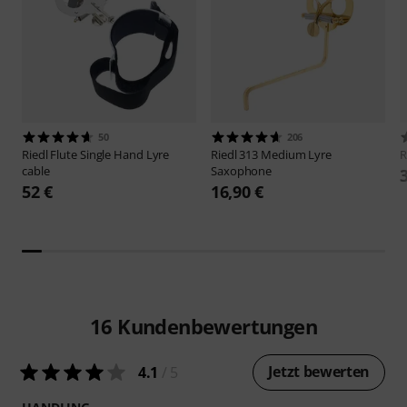
50
206
Riedl
Flute Single Hand Lyre
Riedl
313 Medium Lyre
R
cable
Saxophone
52 €
16,90 €
16
Kundenbewertungen
Jetzt bewerten
4.1
/ 5