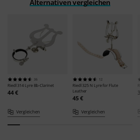
Alternativen vergleichen
36
12
Riedl
314 Lyre Bb-Clarinet
Riedl
325 N Lyre for Flute
R
Leather
44 €
45 €
Vergleichen
Vergleichen