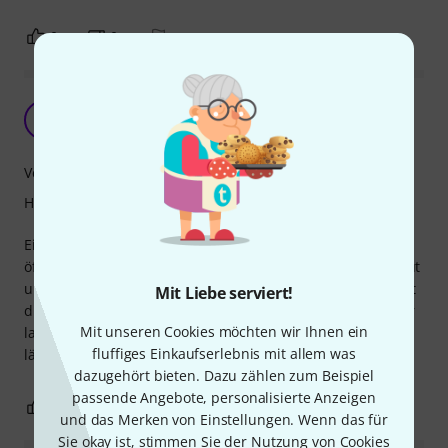
0
0
BEWERTUNG MELDEN
Marschgabel für Flöte
S
Saxoman 06.10.2012
Verarbeitung
Handling
Ein Zübehör was jeder Musiker für den ein oder anderen
öffentlichen Auftritt braucht. Die Marschgabel lässt sich gut
und einfach am Arm fixieren. Durch den Klettverschluss ist
Mit Liebe serviert!
dieses auch alleine sehr gut zu erledigen. Die Notenblätter
Mit unseren Cookies möchten wir Ihnen ein
lassen sich gut klammern und verrutschen auch bei einem
fluffiges Einkaufserlebnis mit allem was
längeren Marsch nicht.
dazugehört bieten. Dazu zählen zum Beispiel
passende Angebote, personalisierte Anzeigen
0
0
BEWERTUNG MELDEN
und das Merken von Einstellungen. Wenn das für
Sie okay ist, stimmen Sie der Nutzung von Cookies