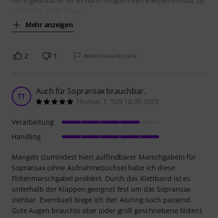
nicht gebraucht. Ist es dann möglich den Klettverschluss zu
schließen, hällt dieser
Mehr anzeigen
2
1
BEWERTUNG MELDEN
Auch für Sopransax brauchbar.
TT
Thomas T. 929 18.09.2013
Verarbeitung
Handling
Mangels (zumindest hier) auffindbarer Marschgabeln für
Sopransax (ohne Aufnahmebuchse) habe ich diese
Flötenmarschgabel probiert. Durch das Klettband ist es
unterhalb der Klappen geeignet fest um das Sopransax
ziehbar. Everntuell biege ich den Aluring noch passend.
Gute Augen brauchts aber (oder groß geschriebene Noten).