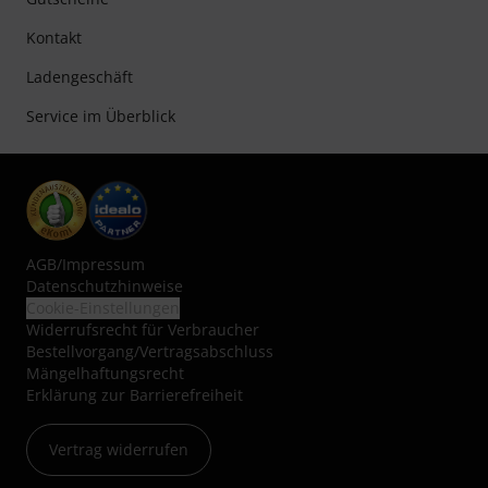
Kontakt
Ladengeschäft
Service im Überblick
AGB
/
Impressum
Datenschutzhinweise
Cookie-Einstellungen
Widerrufsrecht für Verbraucher
Bestellvorgang/Vertragsabschluss
Mängelhaftungsrecht
Erklärung zur Barrierefreiheit
Vertrag widerrufen