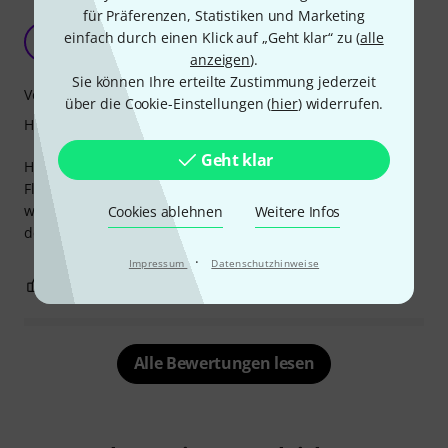
für Präferenzen, Statistiken und Marketing
Gutes Handling!
einfach durch einen Klick auf „Geht klar“ zu (
alle
A
Anonym 07.11.2015
anzeigen
).
Sie können Ihre erteilte Zustimmung jederzeit
Verarbeitung
über die Cookie-Einstellungen (
hier
) widerrufen.
Handling
Geht klar
Habe 2 Marschgabeln zur Auswahl bestellt, da das für
Flötisten ja etwas schwieriger ist......
wir haben uns für diese hier entschieden. Die andere mit
Cookies ablehnen
Weitere Infos
der Armschale war sehr viel schwerer.
·
Impressum
Datenschutzhinweise
0
0
BEWERTUNG MELDEN
Alle Bewertungen lesen