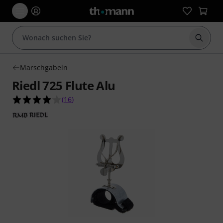
Suche 
Marschgabeln
Riedl 725 Flute Alu
4.1 von 5 Sternen aus 16 Kundenbewertungen
(
16
)