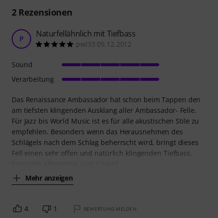
2
Rezensionen
Naturfellähnlich mit Tiefbass
P
pwl33 05.12.2012
Sound
Verarbeitung
Das Renaissance Ambassador hat schon beim Tappen den
am tiefsten klingenden Ausklang aller Ambassador- Felle.
Für Jazz bis World Music ist es für alle akustischen Stile zu
empfehlen. Besonders wenn das Herausnehmen des
Schlägels nach dem Schlag beherrscht wird, bringt dieses
Fell einen sehr offen und natürlich klingenden Tiefbass.
Eine tolle Alternative zum Coated
Mehr anzeigen
4
1
BEWERTUNG MELDEN