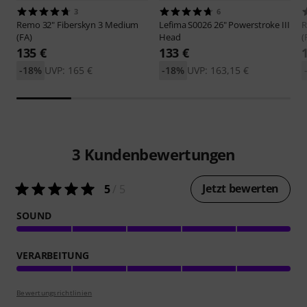
3
6
Remo
32" Fiberskyn 3 Medium
Lefima
S0026 26" Powerstroke III
(FA)
Head
(
135 €
133 €
-18%
UVP: 165 €
-18%
UVP: 163,15 €
3
Kundenbewertungen
Jetzt bewerten
5
/ 5
SOUND
VERARBEITUNG
Bewertungsrichtlinien