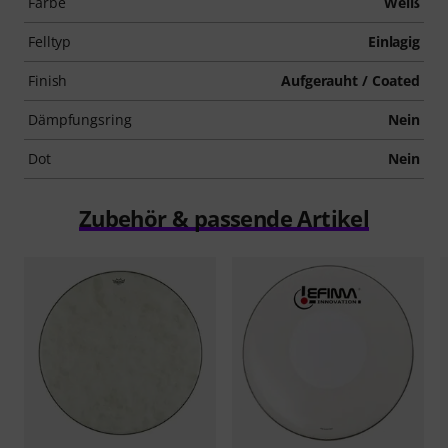
Farbe
Weiß
Felltyp
Einlagig
Finish
Aufgerauht / Coated
Dämpfungsring
Nein
Dot
Nein
Zubehör & passende Artikel