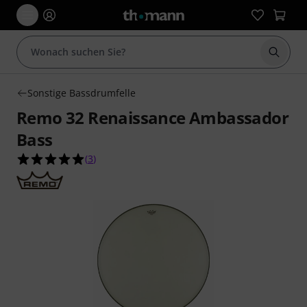
Suche 
Sonstige Bassdrumfelle
Remo 32 Renaissance Ambassador
Bass
5.0 von 5 Sternen aus 3 Kundenbewertungen
(
3
)