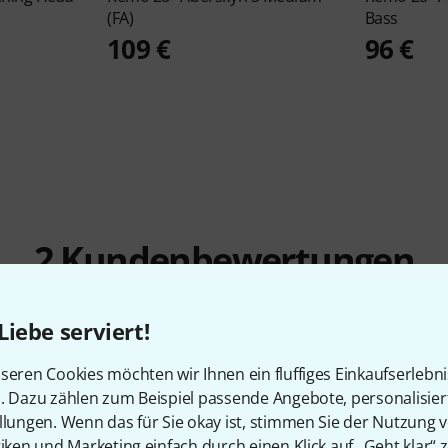
(FA)
Bass
109 €
96 €
2
Kundenbewertungen
Liebe serviert!
5
/ 5
seren Cookies möchten wir Ihnen ein fluffiges Einkaufserlebn
n. Dazu zählen zum Beispiel passende Angebote, personalisie
llungen. Wenn das für Sie okay ist, stimmen Sie der Nutzung 
tiken und Marketing einfach durch einen Klick auf „Geht klar“ z