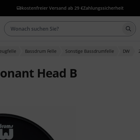
kostenfreier Versand ab 29 €
Zahlungssicherheit
Such
eugfelle
Bassdrum Felle
Sonstige Bassdrumfelle
DW
sonant Head B
wertungen