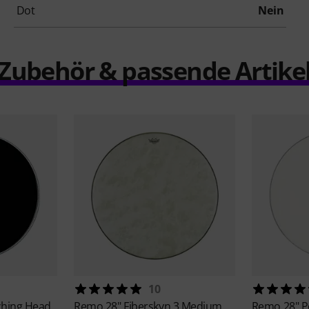
Dot
Nein
Zubehör & passende Artike
10
ching Head
Remo
28" Fiberskyn 3 Medium
Remo
28" 