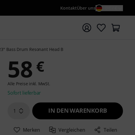
Kontakt
Über uns
DE / €
e mit Suchwort {searchTerm} starten
23" Bass Drum Resonant Head B
58
€
Alle Preise inkl. MwSt.
Sofort lieferbar
IN DEN WARENKORB
1
Merken
Vergleichen
Teilen