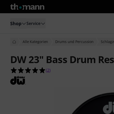
Shop
Service
Alle Kategorien
Drums und Percussion
Schlagz
DW 23" Bass Drum Re
5.0 von 5 Sternen aus 2 Kundenbe
(
2
)