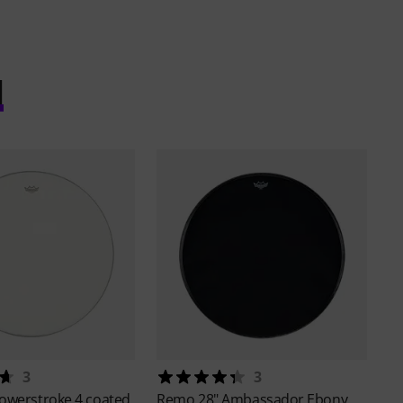
l
3
3
Powerstroke 4 coated
Remo
28" Ambassador Ebony