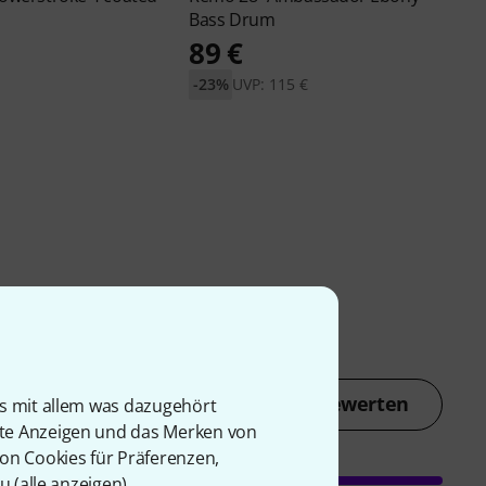
Bass Drum
89 €
-23%
UVP: 115 €
Jetzt bewerten
is mit allem was dazugehört
rte Anzeigen und das Merken von
von Cookies für Präferenzen,
u (
alle anzeigen
).