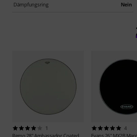
Dämpfungsring
Nein
1
4
Remo
28" Ambassador Coated
Evans
26" MX2B Mar