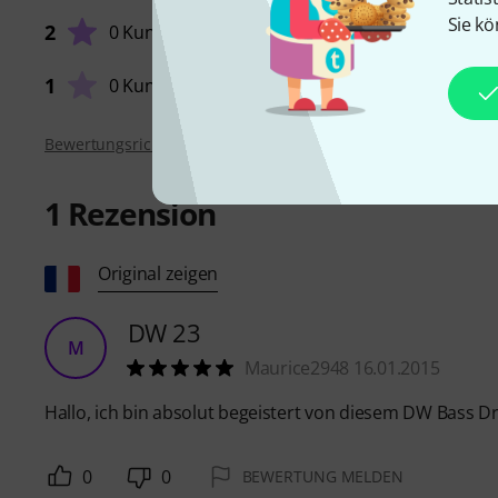
Sie kö
2
0 Kunden
VERARB
1
0 Kunden
Bewertungsrichtlinien
1
Rezension
Original zeigen
DW 23
M
Maurice2948 16.01.2015
Hallo, ich bin absolut begeistert von diesem DW Bass 
0
0
BEWERTUNG MELDEN