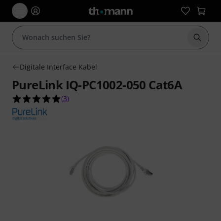
Suche 
Digitale Interface Kabel
PureLink IQ-PC1002-050 Cat6A
5.0 von 5 Sternen aus 3 Kundenbewertungen
(
3
)