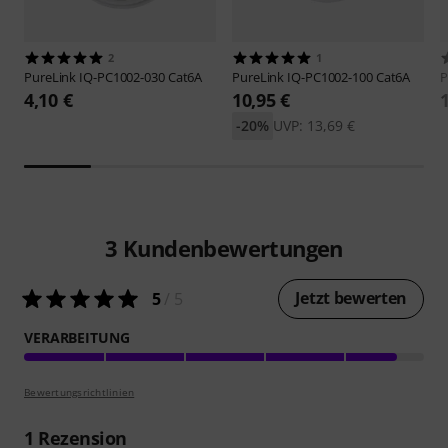
2
1
PureLink
IQ-PC1002-030 Cat6A
PureLink
IQ-PC1002-100 Cat6A
P
4,10 €
10,95 €
-20%
UVP: 13,69 €
3
Kundenbewertungen
Jetzt bewerten
5
/ 5
VERARBEITUNG
Bewertungsrichtlinien
1
Rezension