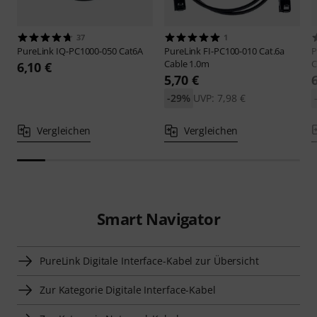
37
1
PureLink
IQ-PC1000-050 Cat6A
PureLink
FI-PC100-010 Cat.6a
P
Cable 1.0m
C
6,10 €
5,70 €
-29%
UVP: 7,98 €
Vergleichen
Vergleichen
Smart Navigator
PureLink Digitale Interface-Kabel zur Übersicht
Zur Kategorie Digitale Interface-Kabel