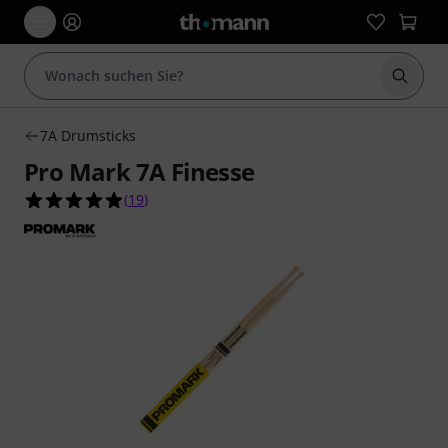
Suche 
7A Drumsticks
Pro Mark 7A Finesse
4.9 von 5 Sternen aus 19 Kundenbewertungen
(
19
)