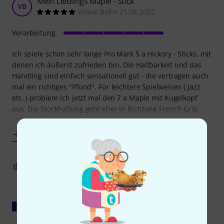
Mein Lieblings Maple - Stick
VB
Volker Bohn 21.08.2022
Verarbeitung
Ich spiele schon sehr lange Pro Mark 5 a Hickory - Sticks, mit
denen ich äußerst zufrieden bin. Die Haltbarkeit und das
Handling sind einfach sensationell gut - die vertragen auch
mal ein richtiges "Pfund". Für leichtere Spielweisen ( Jazz
etc. ) probiere ich jetzt mal den 7 a Maple mit Kugelkopf
aus. Die Stockhaltung geht eher in Richtung French Grip
statt American
Mehr anzeigen
0
0
BEWERTUNG MELDEN
Original zeigen