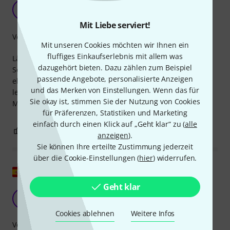
guter Kompromiss
F
fulbert 07.06.2022
Mit Liebe serviert!
Verarbeitung
Mit unseren Cookies möchten wir Ihnen ein
fluffiges Einkaufserlebnis mit allem was
Länger und dicker als Promarks vorherige „Pro Round“-
dazugehört bieten. Dazu zählen zum Beispiel
Schläger in Olivenform. Von der Größe her entspricht er
passende Angebote, personalisierte Anzeigen
eher einem 5a-Schläger, das Ahornholz ermöglicht jedoch
und das Merken von Einstellungen. Wenn das für
leichtere Modelle. Hervorragender Rebound, Balance und
Sie okay ist, stimmen Sie der Nutzung von Cookies
Manövrierbarkeit. Eine angenehme Überraschung.
für Präferenzen, Statistiken und Marketing
einfach durch einen Klick auf „Geht klar“ zu (
alle
2
0
BEWERTUNG MELDEN
anzeigen
).
Sie können Ihre erteilte Zustimmung jederzeit
über die Cookie-Einstellungen (
hier
) widerrufen.
Original zeigen
Geht klar
CG
Christian Gibaud 07.09.2022
Cookies ablehnen
Weitere Infos
Verarbeitung