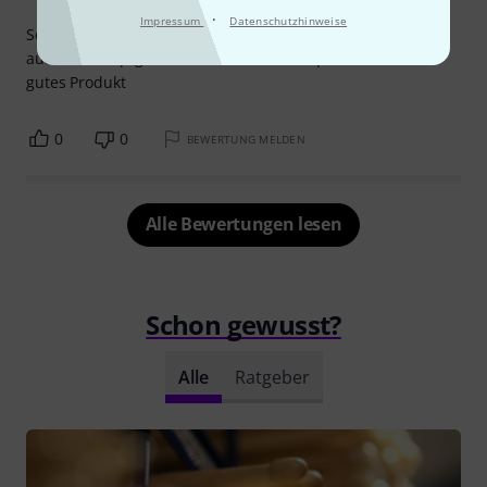
·
Impressum
Datenschutzhinweise
Sehr gut, die Haltbarkeit ist ausgezeichnet, 1 cm länger als
auf dem Hauptgericht und die Oliven super, ein wirklich
gutes Produkt
0
0
BEWERTUNG MELDEN
Alle Bewertungen lesen
Schon gewusst?
Alle
Ratgeber