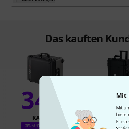
Das kauften Kund
34%
Mit 
14
Mit un
biete
KAUFTEN
KAUFTE
Einste
Flyht Pro WP Safe 
GENAU DIESES PRODUKT
Statis