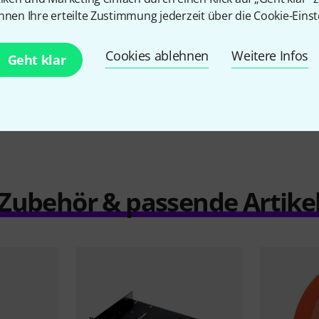
639 €
nnen Ihre erteilte Zustimmung jederzeit über die Cookie-Einst
Cookies ablehnen
Weitere Infos
Geht klar
Vergleichen
Zubehör & passende Artike