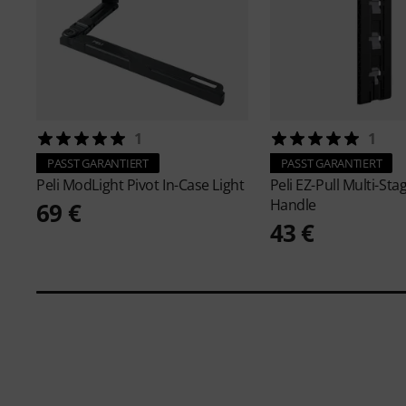
1
1
PASST GARANTIERT
PASST GARANTIERT
Peli
ModLight Pivot In-Case Light
Peli
EZ-Pull Multi-Stag
Handle
69 €
43 €