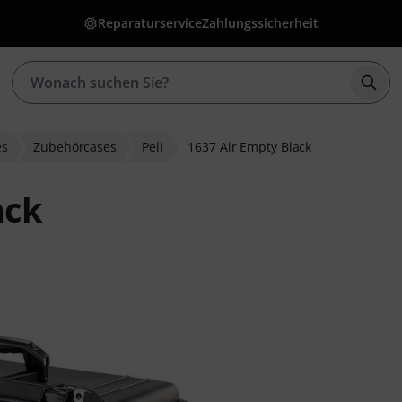
Reparaturservice
Zahlungssicherheit
Such
es
Zubehörcases
Peli
1637 Air Empty Black
ack
wertungen