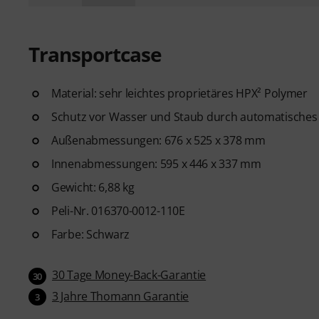
Transportcase
Material: sehr leichtes proprietäres HPX² Polymer
Schutz vor Wasser und Staub durch automatisches 
Außenabmessungen: 676 x 525 x 378 mm
Innenabmessungen: 595 x 446 x 337 mm
Gewicht: 6,88 kg
Peli-Nr. 016370-0012-110E
Farbe: Schwarz
30 Tage Money-Back-Garantie
30
3 Jahre Thomann Garantie
3