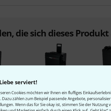
en, die sich dieses Produk
Liebe serviert!
%
5%
seren Cookies möchten wir Ihnen ein fluffiges Einkaufserlebn
n. Dazu zählen zum Beispiel passende Angebote, personalisie
N
KAUFTEN
llungen. Wenn das für Sie okay ist, stimmen Sie der Nutzung 
Box 8 IP65
Peli 1637 Air Foam Black
Flyht Pro
tiken und Marketing einfach durch einen Klick auf „Geht klar“ z