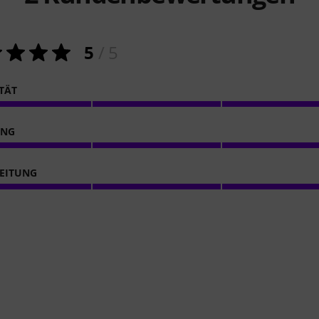
5
/ 5
ITÄT
ING
EITUNG