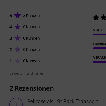
5
2 Kunden
4
0 Kunden
STABIL
3
0 Kunden
HANDL
2
0 Kunden
VERARB
1
0 Kunden
Bewertungsrichtlinien
2
Rezensionen
Pelicase als 19“ Rack Transport
J