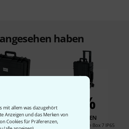
t angesehen haben
4%
3%
is mit allem was dazugehört
rte Anzeigen und das Merken von
KAUFTEN
KAUFTEN
von Cookies für Präferenzen,
 WP Safe Box 5 IP65
Flyht Pro WP Safe Box 7 IP65
u (
alle anzeigen
).