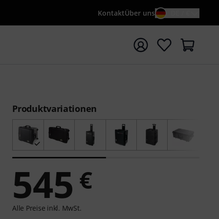
Kontakt
Über uns
DE / €
e mit Suchwort {searchTerm} starten
Produktvariationen
545
€
Alle Preise inkl. MwSt.