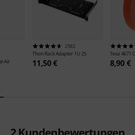
2582
Thon
Rack Adapter 1U 25
Tesa
4671 
11,50 €
8,90 €
e Air
2
Kundenbewertungen