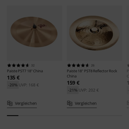
32
26
Paiste
PST7 18" China
Paiste
18" PST8 Reflector Rock
P
China
C
135 €
159 €
-20%
UVP: 168 €
-21%
UVP: 202 €
Vergleichen
Vergleichen