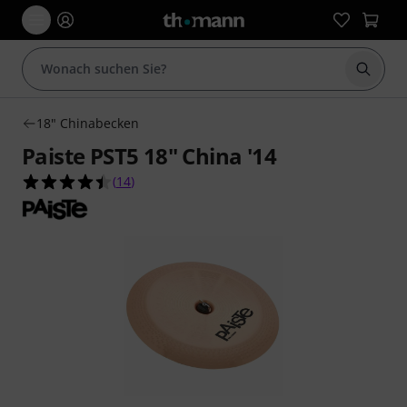
Suche 
18" Chinabecken
Paiste PST5 18" China '14
4.4 von 5 Sternen aus 14 Kundenbewertungen
(
14
)