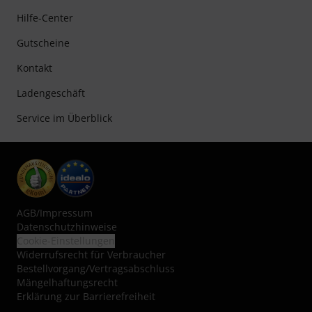
Hilfe-Center
Gutscheine
Kontakt
Ladengeschäft
Service im Überblick
AGB
/
Impressum
Datenschutzhinweise
Cookie-Einstellungen
Widerrufsrecht für Verbraucher
Bestellvorgang/Vertragsabschluss
Mängelhaftungsrecht
Erklärung zur Barrierefreiheit