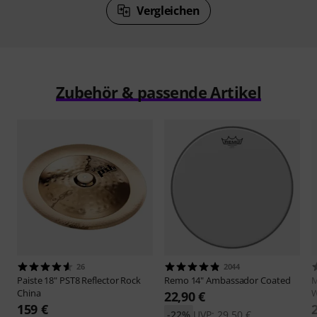
Vergleichen
Zubehör & passende Artikel
26
2044
Paiste
18" PST8 Reflector Rock
Remo
14" Ambassador Coated
M
China
W
22,90 €
159 €
-22%
UVP: 29,50 €