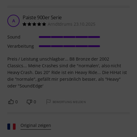
Paiste 900er Serie
A
Arndtdrums 23.10.2025
Sound
Verarbeitung
Preis / Leistung unschlagbar... B8 Bronze der 2002
Classics... Meine Crashes sind die "normalen', also nicht
Heavy Crash. Das 20" Ride ist ein Heavy Ride... Die HiHat ist
die "normale", gefällt mir persönlich besser, als "Heavy"
oder "SoundEdge'
0
0
BEWERTUNG MELDEN
Original zeigen