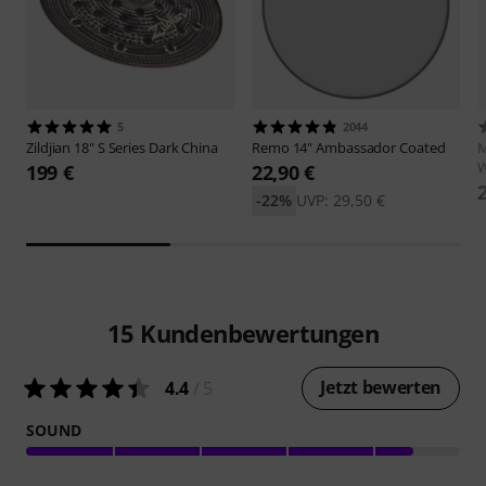
5
2044
Zildjian
18" S Series Dark China
Remo
14" Ambassador Coated
M
W
199 €
22,90 €
-22%
UVP: 29,50 €
15
Kundenbewertungen
Jetzt bewerten
4.4
/ 5
SOUND