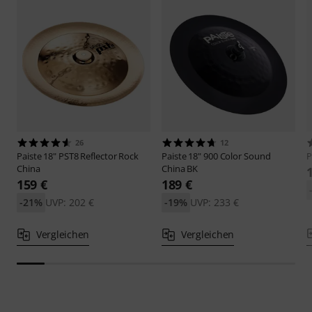
26
12
Paiste
18" PST8 Reflector Rock
Paiste
18" 900 Color Sound
P
China
China BK
159 €
189 €
-21%
UVP: 202 €
-19%
UVP: 233 €
Vergleichen
Vergleichen