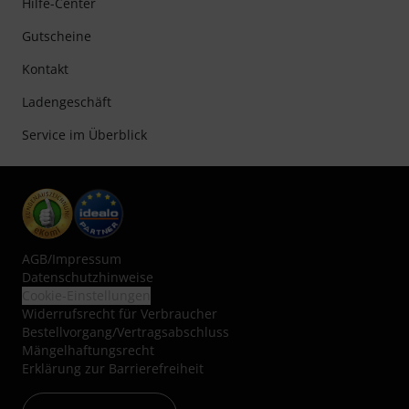
Hilfe-Center
Gutscheine
Kontakt
Ladengeschäft
Service im Überblick
AGB
/
Impressum
Datenschutzhinweise
Cookie-Einstellungen
Widerrufsrecht für Verbraucher
Bestellvorgang/Vertragsabschluss
Mängelhaftungsrecht
Erklärung zur Barrierefreiheit