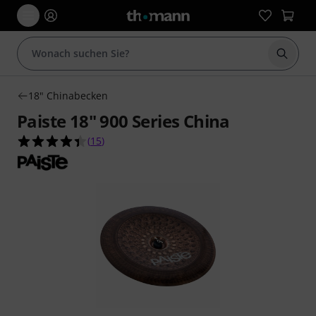
Suche 
18" Chinabecken
Paiste 18" 900 Series China
4.4 von 5 Sternen aus 15 Kundenbewertungen
(
15
)