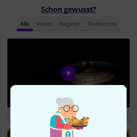
Schon gewusst?
Alle
Videos
Ratgeber
Testberichte
VIDEO
Paiste 18 900 Serie China
abspielen