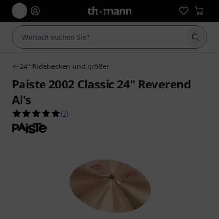
Suche 
24" Ridebecken und größer
Paiste 2002 Classic 24" Reverend
Al's
5.0 von 5 Sternen aus 7 Kundenbewertungen
(
7
)