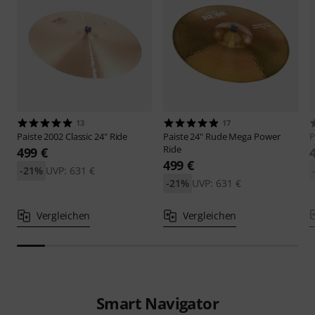
13
17
Paiste
2002 Classic 24" Ride
Paiste
24" Rude Mega Power
P
Ride
499 €
499 €
-21%
UVP: 631 €
-21%
UVP: 631 €
Vergleichen
Vergleichen
Smart Navigator