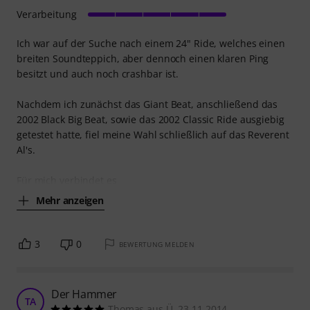
Verarbeitung
Ich war auf der Suche nach einem 24" Ride, welches einen
breiten Soundteppich, aber dennoch einen klaren Ping
besitzt und auch noch crashbar ist.
Nachdem ich zunächst das Giant Beat, anschließend das
2002 Black Big Beat, sowie das 2002 Classic Ride ausgiebig
getestet hatte, fiel meine Wahl schließlich auf das Reverent
Al's.
Für mich verbindet es
Mehr anzeigen
3
0
BEWERTUNG MELDEN
Der Hammer
TA
Thomas aus Ü. 23.11.2014