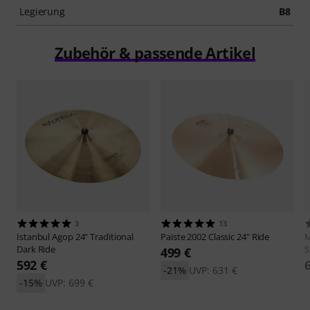
Legierung
B8
Zubehör & passende Artikel
3
13
Istanbul Agop
24" Traditional
Paiste
2002 Classic 24" Ride
M
Dark Ride
S
499 €
592 €
-21%
UVP: 631 €
-15%
UVP: 699 €