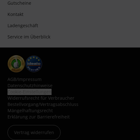
Gutscheine
Kontakt
Ladengeschäft
Service im Überblick
AGB
/
Impressum
Datenschutzhinweise
Cookie-Einstellungen
Widerrufsrecht für Verbraucher
Bestellvorgang/Vertragsabschluss
Mängelhaftungsrecht
Erklärung zur Barrierefreiheit
Vertrag widerrufen