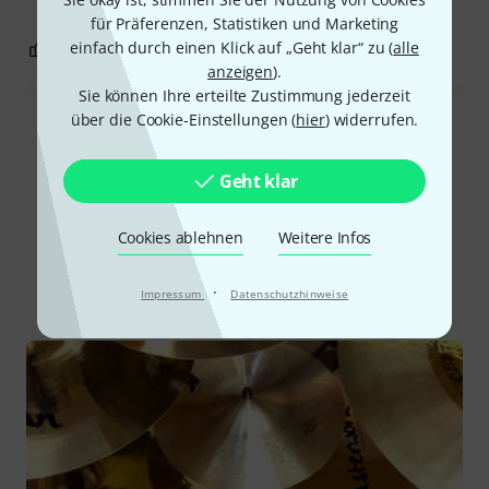
für Präferenzen, Statistiken und Marketing
einfach durch einen Klick auf „Geht klar“ zu (
alle
1
0
BEWERTUNG MELDEN
anzeigen
).
Sie können Ihre erteilte Zustimmung jederzeit
über die Cookie-Einstellungen (
hier
) widerrufen.
Alle Bewertungen lesen
Geht klar
Schon gewusst?
Cookies ablehnen
Weitere Infos
Alle
Ratgeber
Testberichte
·
Impressum
Datenschutzhinweise