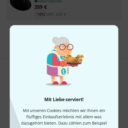
Sofort lieferbar
359
€
-18%
UVP:
439
€
Kostenloser Versand ab 29 €
Alle Preise inkl. MwSt.
Gefällt Ihnen, was Sie sehen?
Teilen
Hilfe & Feedback
Mit Liebe serviert!
Mit unseren Cookies möchten wir Ihnen ein
fluffiges Einkaufserlebnis mit allem was
dazugehört bieten. Dazu zählen zum Beispiel