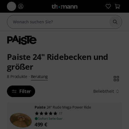
Suche 
Paiste 24" Ridebecken und
größer
Beratung
8
Produkte
·
Filter
Beliebtheit
Paiste
24" Rude Mega Power Ride
17
Sofort lieferbar
499
€