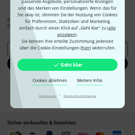
passende Angebote, personalisierte Anzeigen
und das Merken von Einstellungen. Wenn das für
Thomann Newsletter
Sie okay ist, stimmen Sie der Nutzung von Cookies
Abonniere den Thomann Newsletter und gewinne mit
für Präferenzen, Statistiken und Marketing
etwas Glück einen von
50 Gutscheinen
über jeweils
50€
!
einfach durch einen Klick auf „Geht klar“ zu (
alle
Inspirierende Beiträge
Deals
Thomann Insights
anzeigen
).
Sie können Ihre erteilte Zustimmung jederzeit
über die Cookie-Einstellungen (
hier
) widerrufen.
E-Mail-Adresse
*
Jetzt anmelden
Geht klar
Mit Klick auf „Jetzt anmelden“ stimmen Sie dem Erhalt von E-Mail-
Cookies ablehnen
Weitere Infos
Werbung und einer Messung des E-Mail-Nutzungsverhaltens zu. Die
Abmeldung ist jederzeit möglich. Weitere Informationen finden Sie in
unseren
Datenschutzhinweisen
.
·
Impressum
Datenschutzhinweise
* Pflichtfeld
Sicher einkaufen & bezahlen