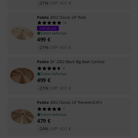
-21%
UVP:
631
€
Paiste
2002 Classic 24" Ride
13
TOP-SELLER
Sofort lieferbar
499
€
-21%
UVP:
631
€
Paiste
24" 2002 Black Big Beat Cymbal
9
Sofort lieferbar
499
€
-21%
UVP:
631
€
Paiste
2002 Classic 24" Reverend Al's
7
Sofort lieferbar
479
€
-24%
UVP:
631
€