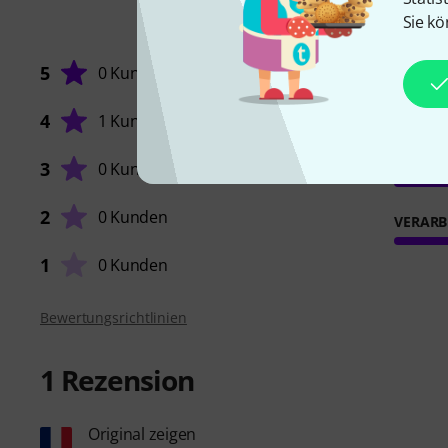
Sie kö
5
0 Kunden
4
1 Kunde
SOUND
3
0 Kunden
2
0 Kunden
VERARB
1
0 Kunden
Bewertungsrichtlinien
1
Rezension
Original zeigen