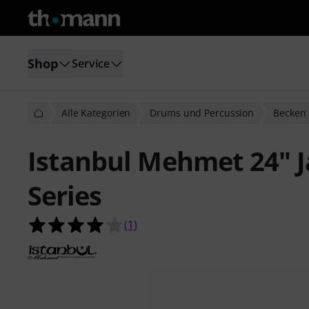
Shop
Service
Alle Kategorien
Drums und Percussion
Becken
Istanbul Mehmet 24" Ja
Series
4.0 von 5 Sternen aus 1 Kundenbe
(
1
)