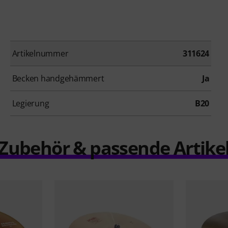
Artikelnummer
311624
Becken handgehämmert
Ja
Legierung
B20
Zubehör & passende Artike