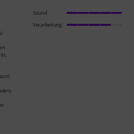
Sound
Verarbeitung
s!
ert
ist,
horn!
olero
en