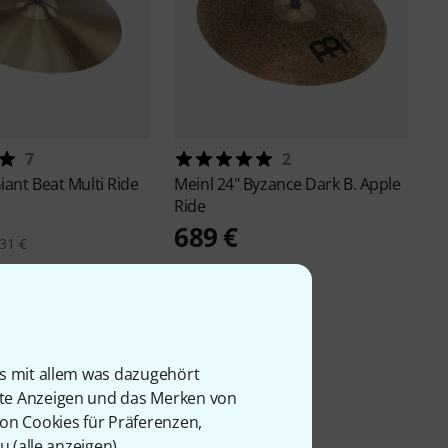
7
2
iant Beat Multi Ride
Meinl
24" Byzance Dark B. Apple
Ride
689 €
31 €
is mit allem was dazugehört
rte Anzeigen und das Merken von
von Cookies für Präferenzen,
u (
alle anzeigen
).