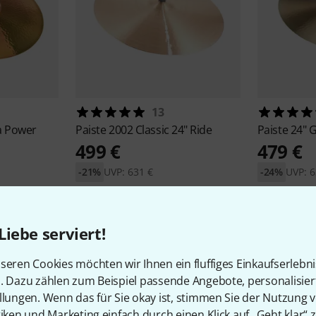
13
a Power
Paiste
2002 Classic 24" Ride
Paiste
24" G
499 €
479 €
-21%
UVP: 631 €
-24%
UVP: 6
Liebe serviert!
seren Cookies möchten wir Ihnen ein fluffiges Einkaufserlebn
n. Dazu zählen zum Beispiel passende Angebote, personalisie
llungen. Wenn das für Sie okay ist, stimmen Sie der Nutzung 
1
Kundenbewertungen
tiken und Marketing einfach durch einen Klick auf „Geht klar“ z