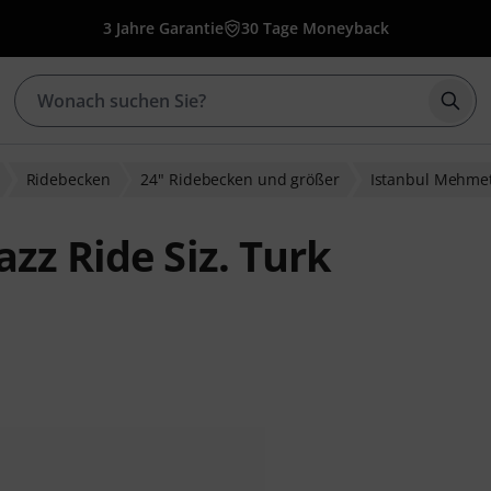
3 Jahre Garantie
30 Tage Moneyback
Such
Ridebecken
24" Ridebecken und größer
Istanbul Mehme
zz Ride Siz. Turk
wertungen