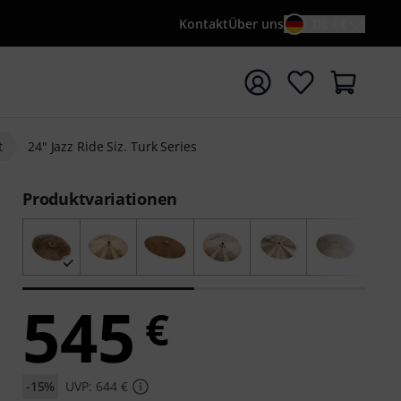
Kontakt
Über uns
DE / €
e mit Suchwort {searchTerm} starten
t
24" Jazz Ride Siz. Turk Series
Produktvariationen
545
€
-15%
UVP: 644 €