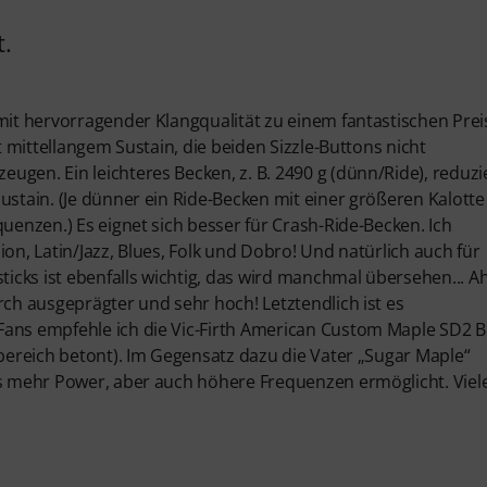
t.
mit hervorragender Klangqualität zu einem fantastischen Prei
t mittellangem Sustain, die beiden Sizzle-Buttons nicht
gen. Ein leichteres Becken, z. B. 2490 g (dünn/Ride), reduzi
stain. (Je dünner ein Ride-Becken mit einer größeren Kalotte 
quenzen.) Es eignet sich besser für Crash-Ride-Becken. Ich
on, Latin/Jazz, Blues, Folk und Dobro! Und natürlich auch für
ticks ist ebenfalls wichtig, das wird manchmal übersehen... A
rch ausgeprägter und sehr hoch! Letztendlich ist es
Fans empfehle ich die Vic-Firth American Custom Maple SD2 B
sbereich betont). Im Gegensatz dazu die Vater „Sugar Maple“
was mehr Power, aber auch höhere Frequenzen ermöglicht. Viel
.