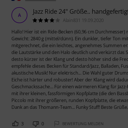
Jazz Ride 24" Größe.. handgefertig
A
Alain831 19.09.2020
Hallo! Hier ist ein Ride-Becken (60,96 cm Durchmesser) 
Gewicht: 2840 g (mittel/dünn). Ein dunkler, tiefer Ton mi
mitgerechnet, die ein leichtes, angenehmes Summen erzeu
die Lautstärke und den Halo deutlich und verkürzt das Su
desto kürzer ist der Klang und desto höher sind die Fre
empfehle dieses Becken für Standard/Jazz, Balladen, Fusi
akustische Musik! Nur elektrisch... Die Wahl guter Drums
Eiche ist härter und robuster! Aber der Klang wird dadu
Geschmackssache... Für einen wärmeren Klang für Jazz-
mit ihrer kleinen, fassförmigen Kopfplatte (die den Bas
Piccolo mit ihrer größeren, runden Kopfplatte, die et
Dank an das Thomann-Team... Funky Stuff! Beste Grüße
3
0
BEWERTUNG MELDEN