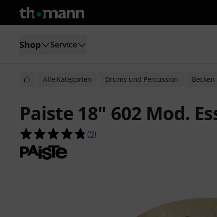
Shop
Service
Alle Kategorien
Drums und Percussion
Becken
Paiste 18" 602 Mod. Es
4.8 von 5 Sternen aus 9 Kundenbe
(
9
)