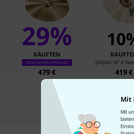
29%
10
KAUFTEN
KAUFTE
Zildjian 18" K Sw
GENAU DIESES PRODUKT
479 €
419 €
Mit 
Mit un
biete
Einste
Statis