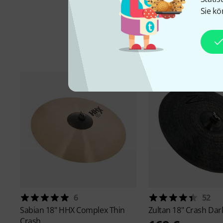
Sie kö
6
52
Sabian
18" HHX Complex Thin
Zultan
18" Crash Dar
Crash