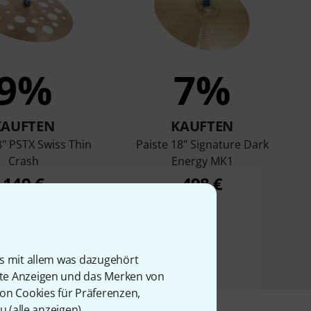
9%
7%
KAUFTEN
KAUFTEN
8" PSTX Swiss Thin
Paiste 18" Signature Dark
Crash
Energy MK1
149 €
498 €
is mit allem was dazugehört
rte Anzeigen und das Merken von
von Cookies für Präferenzen,
u (
alle anzeigen
).