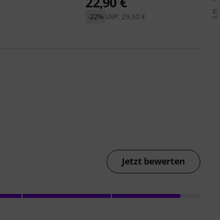
22,90 €
5
-22%
UVP: 29,50 €
Jetzt bewerten