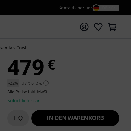
Kontakt
Über uns
DE / €
e mit Suchwort {searchTerm} starten
sentials Crash
479
€
-22%
UVP: 613 €
Alle Preise inkl. MwSt.
Sofort lieferbar
IN DEN WARENKORB
1