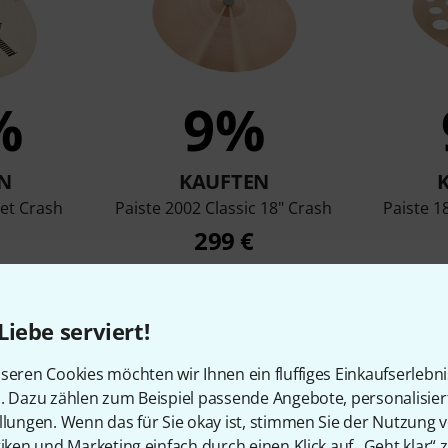
%
9%
N
KAUFTEN
eet Crash
Paiste 2002 Classic 18" Crash
Paiste 1
299 €
Liebe serviert!
Vergleichen
seren Cookies möchten wir Ihnen ein fluffiges Einkaufserlebn
n. Dazu zählen zum Beispiel passende Angebote, personalisie
llungen. Wenn das für Sie okay ist, stimmen Sie der Nutzung 
tiken und Marketing einfach durch einen Klick auf „Geht klar“ z