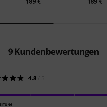
189 €
189 €
9
Kundenbewertungen
4.8
/ 5
EITUNG