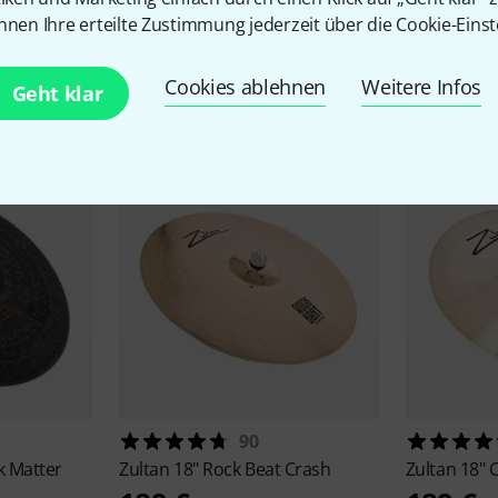
nnen Ihre erteilte Zustimmung jederzeit über die Cookie-Einst
Zubehör & passende Artike
Cookies ablehnen
Weitere Infos
Geht klar
90
k Matter
Zultan
18" Rock Beat Crash
Zultan
18" 