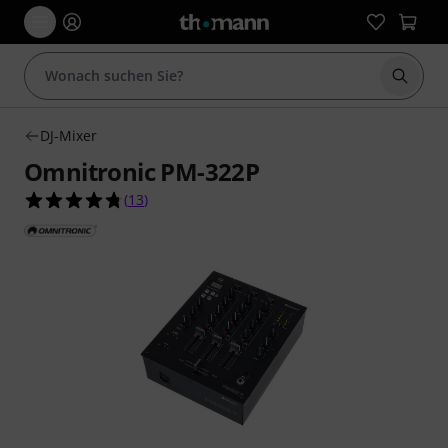
Suche 
DJ-Mixer
Omnitronic PM-322P
4.8 von 5 Sternen aus 13 Kundenbewertungen
(
13
)