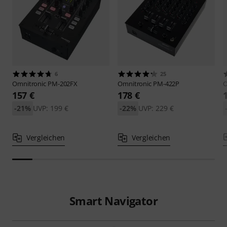
6
25
Omnitronic
PM-202FX
Omnitronic
PM-422P
O
157 €
178 €
-21%
UVP: 199 €
-22%
UVP: 229 €
Vergleichen
Vergleichen
Smart Navigator