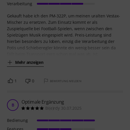
Verarbeitung
Gekauft habe ich den PM-322P, um meinen uralten Vestax-
Mischer zu ersetzen. Zum Einsatz kommt er als
Zuspielquelle bei Football-Spielen, wenn zwischen den
Spielzügen Musik eingespielt wird. Preis-Leistung sind
hierbei besonders zu loben, einzig die Verarbeitung der
Potis und Schieberegler könnte ein wenig besser sein da
fällt beim Transport gern schon mal was ab. Ist
Mehr anzeigen
1
0
BEWERTUNG MELDEN
Optimale Ergänzung
B
Bi(e)rdy 30.07.2025
Bedienung
Features