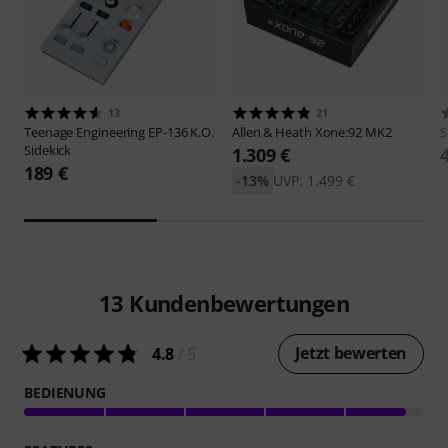
13
21
Teenage Engineering
EP-136 K.O.
Allen & Heath
Xone:92 MK2
S
Sidekick
1.309 €
189 €
-13%
UVP: 1.499 €
13
Kundenbewertungen
Jetzt bewerten
4.8
/ 5
BEDIENUNG