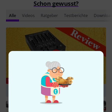
Schon gewusst?
Alle
Videos
Ratgeber
Testberichte
Downloa
YOUTUBE
Omnitronic PM-422P - viel Leistung für kleines Geld
abspielen