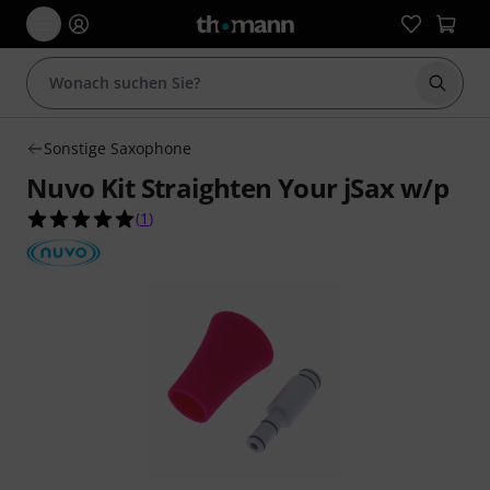
Suche 
Sonstige Saxophone
Nuvo Kit Straighten Your jSax w/p
5.0 von 5 Sternen aus 1 Kundenbewertungen
(
1
)