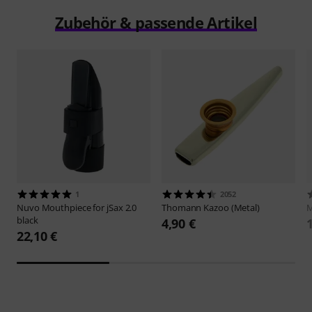
Zubehör & passende Artikel
1
2052
Nuvo
Mouthpiece for jSax 2.0
Thomann
Kazoo (Metal)
M
black
4,90 €
22,10 €