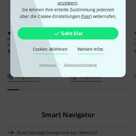
anzeigen
).
Sie können Ihre erteilte Zustimmung jederzeit
über die Cookie-Einstellungen (
hier
) widerrufen.
Geht klar
1
1
Nuvo
Kit Straighten Your jSax
Nuvo
Mouthpiece for jSax 2.0
w/g
black
b
Cookies ablehnen
Weitere Infos
17,90 €
22,10 €
·
Impressum
Datenschutzhinweise
Vergleichen
Vergleichen
Smart Navigator
Nuvo Sonstige Saxophone zur Übersicht