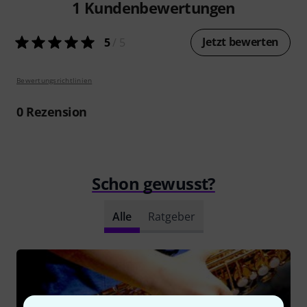
1
Kundenbewertungen
Jetzt bewerten
5
/ 5
Bewertungsrichtlinien
0
Rezension
Schon gewusst?
Alle
Ratgeber