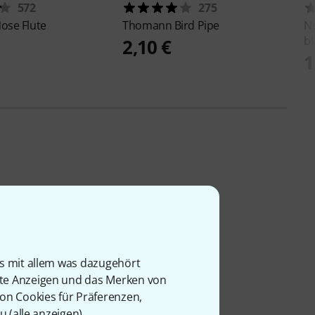
572
275
ose Flute
Thomann
Bird Pipe
N
bl
2,10 €
1
is mit allem was dazugehört
rte Anzeigen und das Merken von
von Cookies für Präferenzen,
u (
alle anzeigen
).