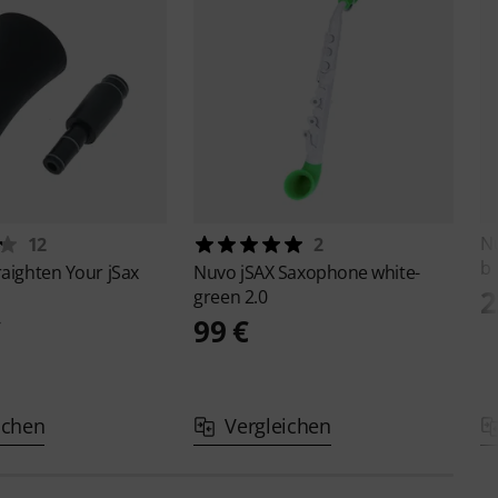
N
12
2
b
traighten Your jSax
Nuvo
jSAX Saxophone white-
2
green 2.0
€
99 €
ichen
Vergleichen