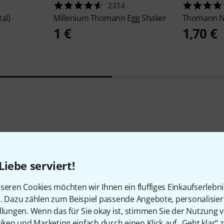
2314
al)
Millenium
Thomann Egg Shaker
Thomann
N
1 €
1,70 €
Liebe serviert!
Schon gewusst?
seren Cookies möchten wir Ihnen ein fluffiges Einkaufserlebn
n. Dazu zählen zum Beispiel passende Angebote, personalisie
llungen. Wenn das für Sie okay ist, stimmen Sie der Nutzung 
Alle
Ratgeber
tiken und Marketing einfach durch einen Klick auf „Geht klar“ z