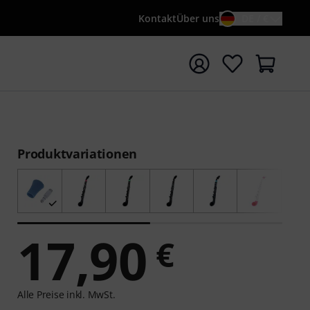
Kontakt
Über uns
DE / €
e mit Suchwort {searchTerm} starten
Produktvariationen
17,90
€
Alle Preise inkl. MwSt.