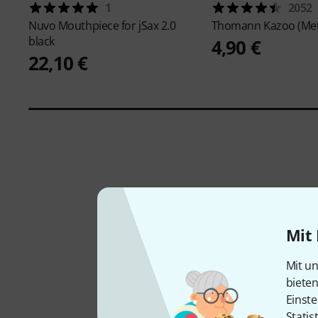
1
2052
Nuvo
Mouthpiece for jSax 2.0
Thomann
Kazoo (Met
black
4,90 €
22,10 €
Mit 
Mit un
biete
Einste
Statis