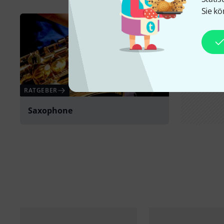
Sie kö
RATGEBER
Saxophone