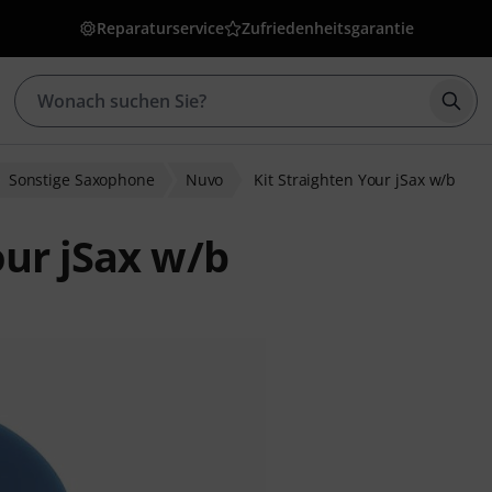
Reparaturservice
Zufriedenheitsgarantie
Such
Sonstige Saxophone
Nuvo
Kit Straighten Your jSax w/b
our jSax w/b