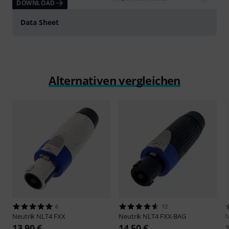
DOWNLOAD
Data Sheet
Alternativen vergleichen
6
12
Neutrik
NLT4 FXX
Neutrik
NLT4 FXX-BAG
N
13,90 €
14,50 €