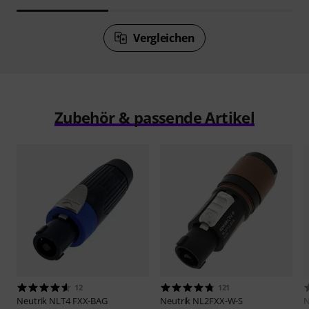
Vergleichen
Zubehör & passende Artikel
12
121
Neutrik
NLT4 FXX-BAG
Neutrik
NL2FXX-W-S
N