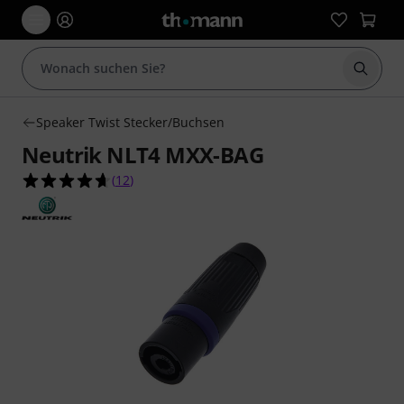
Suche 
Speaker Twist Stecker/Buchsen
Neutrik NLT4 MXX-BAG
4.7 von 5 Sternen aus 12 Kundenbewertungen
(
12
)