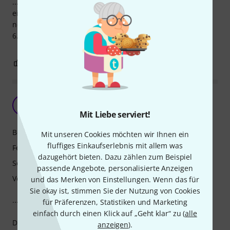
...leider freezt die Maschine in unregelmäßigen Abständen
ein, was den Workflow extrem bremst und einfach nur
nervt. Resets und Software Updates haben bislang (Stand
6.08.2021) keine Besserung gebracht. Sehr enttäuschend.
21
1
BEWERTUNG MELDEN
Gutes Konzept...
C
chaser 18.04.2021
Mit Liebe serviert!
Bedienung
Mit unseren Cookies möchten wir Ihnen ein
fluffiges Einkaufserlebnis mit allem was
Features
dazugehört bieten. Dazu zählen zum Beispiel
Sound
passende Angebote, personalisierte Anzeigen
Verarbeitung
und das Merken von Einstellungen. Wenn das für
Sie okay ist, stimmen Sie der Nutzung von Cookies
...aber enttäuschend umgesetzt.
für Präferenzen, Statistiken und Marketing
einfach durch einen Klick auf „Geht klar“ zu (
alle
Die CPU kratzt schon bei den Demo Projekten am Limit und
anzeigen
).