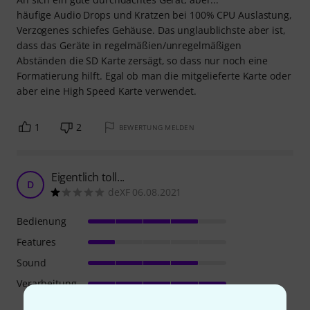
häufige Audio Drops und Kratzen bei 100% CPU Auslastung,
Verzogenes schiefes Gehäuse. Das unglaublichste aber ist,
dass das Geräte in regelmäßien/unregelmäßigen
Abständen die SD Karte zersägt, so dass nur noch eine
Formatierung hilft. Egal ob man die mitgelieferte Karte oder
aber eine High Speed Karte verwendet.
1
2
BEWERTUNG MELDEN
Eigentlich toll...
D
deXF 06.08.2021
Bedienung
Features
Sound
Verarbeitung