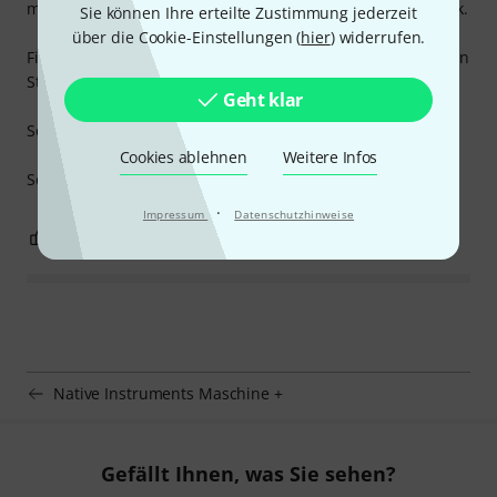
man hat knacksende Sounds. Das Gerät geht wieder zurück.
Sie können Ihre erteilte Zustimmung jederzeit
über die Cookie-Einstellungen (
hier
) widerrufen.
Firmware ist up-to-date und alles wurde auf den aktuellsten
Stand gebracht.
Geht klar
So leider nicht zu gebrauchen. :-(
Cookies ablehnen
Weitere Infos
Sehr schade.
·
Impressum
Datenschutzhinweise
21
4
BEWERTUNG MELDEN
Native Instruments Maschine +
Gefällt Ihnen, was Sie sehen?