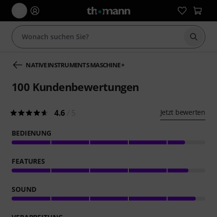
Suche 
NATIVE INSTRUMENTS MASCHINE +
100
Kundenbewertungen
4.6
/ 5
Jetzt bewerten
BEDIENUNG
FEATURES
SOUND