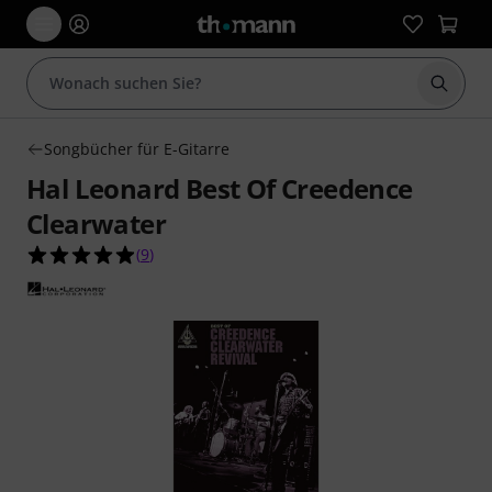
Suche 
Songbücher für E-Gitarre
Hal Leonard Best Of Creedence
Clearwater
4.9 von 5 Sternen aus 9 Kundenbewertungen
(
9
)