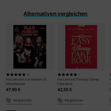
Alternativen vergleichen
20
1
Hal Leonard
Iron Maiden 25
Hal Leonard
The Easy Disney
H
Metal Master
Fake Book
V
47,90 €
42,50 €
Vergleichen
Vergleichen