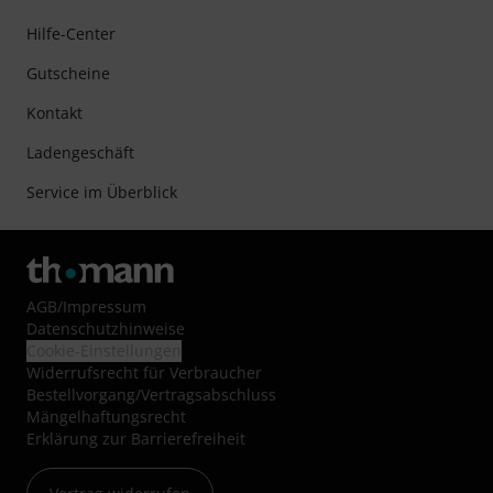
Hilfe-Center
Gutscheine
Kontakt
Ladengeschäft
Service im Überblick
AGB
/
Impressum
Datenschutzhinweise
Cookie-Einstellungen
Widerrufsrecht für Verbraucher
Bestellvorgang/Vertragsabschluss
Mängelhaftungsrecht
Erklärung zur Barrierefreiheit