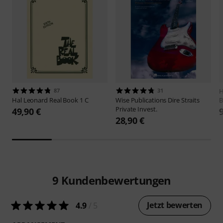
87
31
H
Hal Leonard
Real Book 1 C
Wise Publications
Dire Straits
B
Private Invest.
49,90 €
28,90 €
9
Kundenbewertungen
Jetzt bewerten
4.9
/ 5