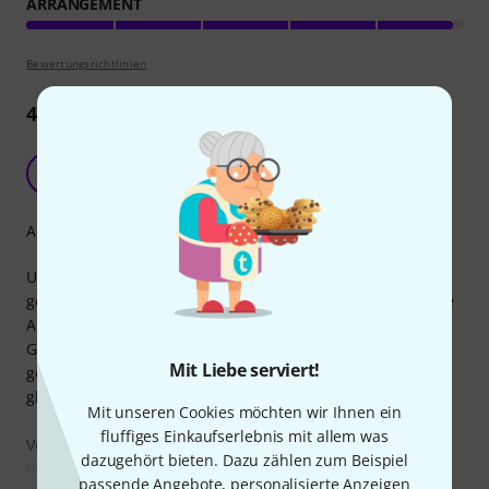
ARRANGEMENT
Bewertungsrichtlinien
4
Rezensionen
Stimmige Notation aber etwas kleine Schrift
A
Andreas 29.03.2014
Arrangement
Um sich die Stücke zu erarbeiten ist das Heft sehr gut, weil
gerade die wichtigen Kleinigkeiten ausnotiert sind, und die
Abläufe stimmen (CCR hat zwar keine komplizierten
Gitarren aber liebt das, was heute unter "dedublication"
Mit Liebe serviert!
gehandelt wird - Strophen und Refrains sind nicht immer
gleich ;-) )
Mit unseren Cookies möchten wir Ihnen ein
fluffiges Einkaufserlebnis mit allem was
Von daher alles erstmal prima. Wenn man es allerdings
dazugehört bieten. Dazu zählen zum Beispiel
nicht
passende Angebote, personalisierte Anzeigen