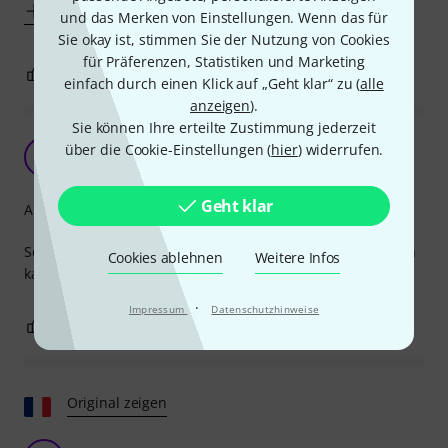
Mehr anzeigen
und das Merken von Einstellungen. Wenn das für
Sie okay ist, stimmen Sie der Nutzung von Cookies
für Präferenzen, Statistiken und Marketing
0
0
BEWERTUNG MELDEN
einfach durch einen Klick auf „Geht klar“ zu (
alle
anzeigen
).
Sie können Ihre erteilte Zustimmung jederzeit
Ab geht die Post...
über die Cookie-Einstellungen (
hier
) widerrufen.
KD
Kind der 80er 28.09.2025
Geht klar
Arrangement
Schöne Zusammenstellung mit Noten und Tabulatur. Üben
Cookies ablehnen
Weitere Infos
kann das Buch nicht abnehmen. ;-)
·
Impressum
Datenschutzhinweise
0
0
BEWERTUNG MELDEN
Original zeigen