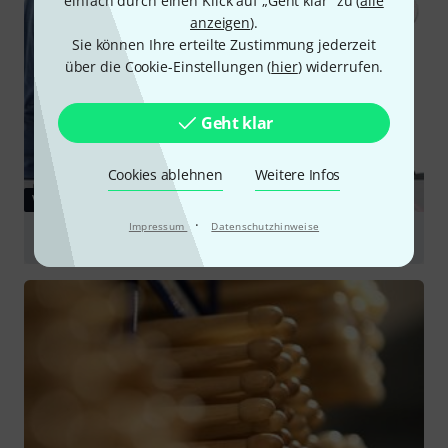
einfach durch einen Klick auf „Geht klar“ zu (
alle
anzeigen
).
Sie können Ihre erteilte Zustimmung jederzeit
über die Cookie-Einstellungen (
hier
) widerrufen.
Geht klar
Cookies ablehnen
Weitere Infos
VIDEO
·
Impressum
Datenschutzhinweise
Meinl MPM4 - Percussion Mallet
abspielen