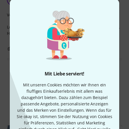
Anonym 08.11.2016
Verarbeitung
Leicht und sehr vielseitig, ideal für jedes Schlaginstrument.
Hervorragende Verarbeitung!
1
1
BEWERTUNG MELDEN
Alle Bewertungen lesen
Mit Liebe serviert!
Mit unseren Cookies möchten wir Ihnen ein
fluffiges Einkaufserlebnis mit allem was
Schon gewusst?
dazugehört bieten. Dazu zählen zum Beispiel
passende Angebote, personalisierte Anzeigen
und das Merken von Einstellungen. Wenn das für
Alle
Videos
Ratgeber
Testberichte
Sie okay ist, stimmen Sie der Nutzung von Cookies
für Präferenzen, Statistiken und Marketing