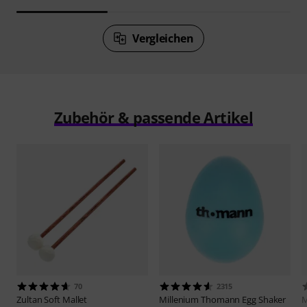
Vergleichen
Zubehör & passende Artikel
70
2315
Zultan
Soft Mallet
Millenium
Thomann Egg Shaker
M