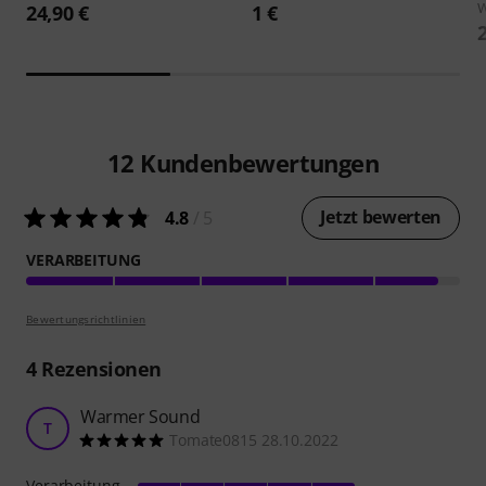
W
24,90 €
1 €
12
Kundenbewertungen
Jetzt bewerten
4.8
/ 5
VERARBEITUNG
Bewertungsrichtlinien
4
Rezensionen
Warmer Sound
T
Tomate0815 28.10.2022
Verarbeitung