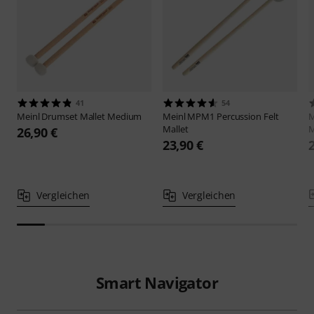
41
54
Meinl
Drumset Mallet Medium
Meinl
MPM1 Percussion Felt
M
Mallet
M
26,90 €
23,90 €
Vergleichen
Vergleichen
Smart Navigator