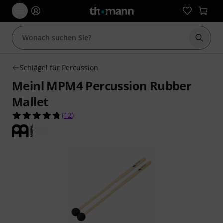
Suche 
Schlägel für Percussion
Meinl MPM4 Percussion Rubber
Mallet
4.8 von 5 Sternen aus 12 Kundenbewertungen
(
12
)