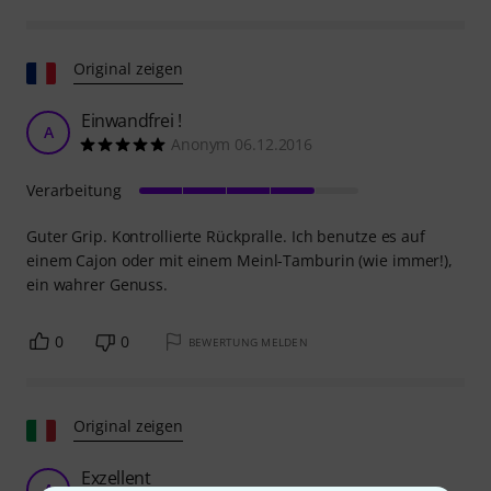
Original zeigen
Einwandfrei !
A
Anonym 06.12.2016
Verarbeitung
Guter Grip. Kontrollierte Rückpralle. Ich benutze es auf
einem Cajon oder mit einem Meinl-Tamburin (wie immer!),
ein wahrer Genuss.
0
0
BEWERTUNG MELDEN
Original zeigen
Exzellent
A