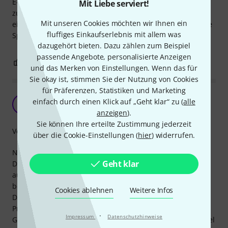
E-Piano ist das schon sehr störend, daher geht's wieder
Mit Liebe serviert!
zurück. Ich schließe nicht aus, dass das Klacken sich nach
Mit unseren Cookies möchten wir Ihnen ein
einiger Zeit in Luft auflöst, bei mir hat es das nach 1 Woche
fluffiges Einkaufserlebnis mit allem was
Spielen nicht getan und wird daher ersetzt.
dazugehört bieten. Dazu zählen zum Beispiel
passende Angebote, personalisierte Anzeigen
0
0
BEWERTUNG MELDEN
und das Merken von Einstellungen. Wenn das für
Sie okay ist, stimmen Sie der Nutzung von Cookies
für Präferenzen, Statistiken und Marketing
M-Audio SP-2 Sustainpedal
einfach durch einen Klick auf „Geht klar“ zu (
alle
S
Soul-Buddha 03.08.2018
anzeigen
).
Sie können Ihre erteilte Zustimmung jederzeit
Verarbeitung
über die Cookie-Einstellungen (
hier
) widerrufen.
Na was soll man den dazu groß sagen. Pedal was seinen
Geht klar
Dienst als Sustainpedal verrichtet. (Wenn's denn auch
ausreichend lange hält) mein erstes war nach 10 Monaten
bei normaler Benutzung einmal wöchentlich am
Cookies ablehnen
Weitere Infos
Digitalpiano hinüber und hatte irgendein "elektronisches"
Problem. Und ja natürlich hätte man es auch auf
·
Impressum
Datenschutzhinweise
Garantie.......... und so weiter, aber das wir dann doch zuviel