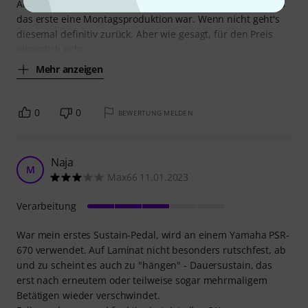
Arbeit. Ich habe mir halt ein neues bestellt und hoffe, dass
das erste eine Montagsproduktion war. Wenn nicht geht's
diesemal definitiv zurück. Aber wie gesagt, für den Preis
eigentlich echt
Mehr anzeigen
0
0
BEWERTUNG MELDEN
Naja
M
Max66 11.01.2023
Verarbeitung
War mein erstes Sustain-Pedal, wird an einem Yamaha PSR-
670 verwendet. Auf Laminat nicht besonders rutschfest, ab
und zu scheint es auch zu "hängen" - Dauersustain, das
erst nach erneutem oder teilweise sogar mehrmaligem
Betätigen wieder verschwindet.