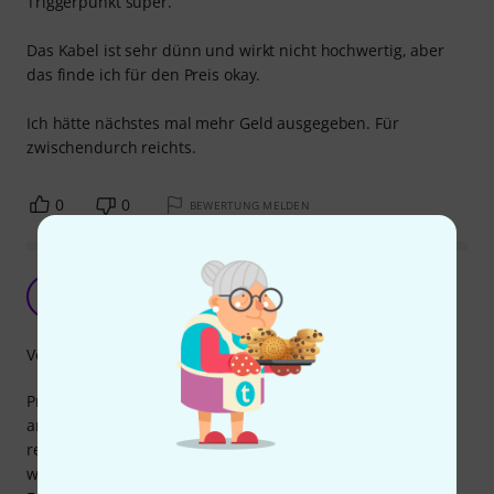
Triggerpunkt super.
Das Kabel ist sehr dünn und wirkt nicht hochwertig, aber
das finde ich für den Preis okay.
Ich hätte nächstes mal mehr Geld ausgegeben. Für
zwischendurch reichts.
0
0
BEWERTUNG MELDEN
Funktion OK, aber Klackgeräusche
EK
Ein Käufer 20.07.2019
Verarbeitung
Prinzipiell ist das Pedal was Funktion und Verarbeitung
angeht tipp topp. Nur leider klackt die eingebaute Feder
recht laut, wenn man das Pedal durchdrückt und dann
wieder entlastet. Beim Spielen bei normaler Lautstärke am