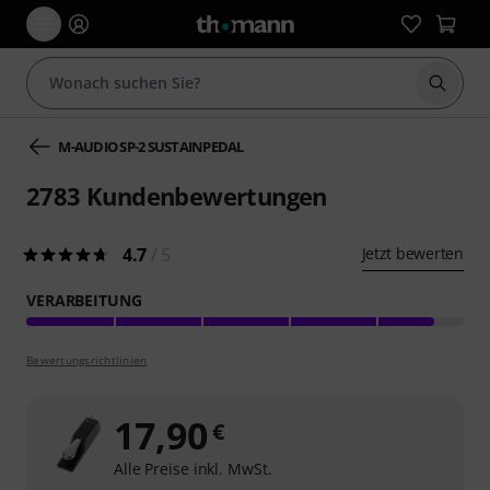
Suche 
M-AUDIO SP-2 SUSTAINPEDAL
2783
Kundenbewertungen
4.7
/ 5
Jetzt bewerten
VERARBEITUNG
Bewertungsrichtlinien
17,90
€
Alle Preise inkl. MwSt.