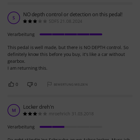
NO depth control or detection on this pedal!
S
SDFS 21.08.2024
Verarbeitung
This pedal is well made, but there is NO DEPTH control. So
definitely know this before you buy, it's like a car without
gearbox.
I am returning this.
0
0
BEWERTUNG MELDEN
Locker dreh'n
M
mroehrich 31.03.2018
Verarbeitung
Da geht ständig 'ne Schraube an we Achse locker. Muss ich