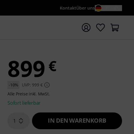
Kontakt
Über uns
DE / €
e mit Suchwort {searchTerm} starten
899
€
-10%
UVP: 999 €
Alle Preise inkl. MwSt.
Sofort lieferbar
IN DEN WARENKORB
1