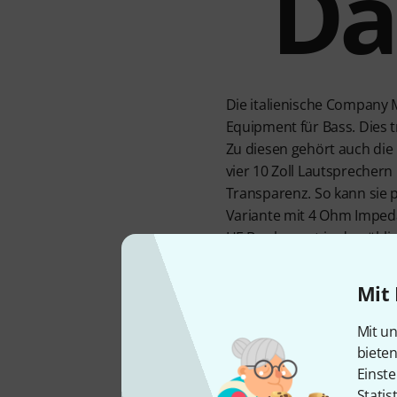
Da
Die italienische Company 
Equipment für Bass. Dies tr
Zu diesen gehört auch die M
vier 10 Zoll Lautsprecher
Transparenz. So kann sie 
Variante mit 4 Ohm Impeda
HF Box kommt in den übli
Konstruktion erstaunlich 
vom Mainstream ab.
Mit 
Mit un
biete
Einste
Statis