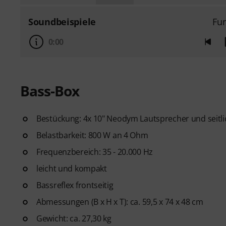
Soundbeispiele
Fu
0:00
Bass-Box
Bestückung: 4x 10" Neodym Lautsprecher und seitli
Belastbarkeit: 800 W an 4 Ohm
Frequenzbereich: 35 - 20.000 Hz
leicht und kompakt
Bassreflex frontseitig
Abmessungen (B x H x T): ca. 59,5 x 74 x 48 cm
Gewicht: ca. 27,30 kg