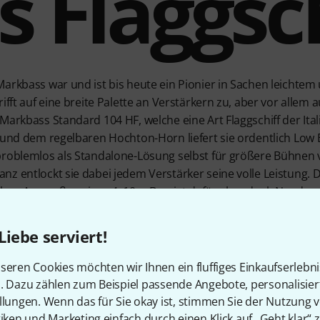
s Flaggsch
Markbass war und ist bis heute ein Pionier in Sachen leichte
ifft auf eine breite Palette an Verstärkern zu, aber vor allem 
arkbass Standard 104 HF, welche eine Art Flaggschiff der Itali
n und dem regelbaren Hochton-Horn liefert sie ordentlich Low
problemlos als Standalone-Lösung selbst für größere Bühnen 
nz entlockt sie dabei jedem Verstärker seine volle Leistung.
chen Ausmaßen einer 4x10er Box, ist dafür aber dank Neodym
leicht (27 Kilogramm). Mit dem Orange-Schwarzen Design heb
Liebe serviert!
seren Cookies möchten wir Ihnen ein fluffiges Einkaufserlebn
n. Dazu zählen zum Beispiel passende Angebote, personalisie
llungen. Wenn das für Sie okay ist, stimmen Sie der Nutzung 
tiken und Marketing einfach durch einen Klick auf „Geht klar“ z