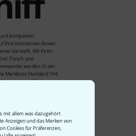
iff
m und kompakten
auf ihre innovativen Boxen.
ener darstellt. Mit ihren
 End, Punch und
verwendet werden. In der
 Die Markbass Standard 104
 Magneten und ihrer
t sie sich zudem wohltuend
is mit allem was dazugehört
rte Anzeigen und das Merken von
von Cookies für Präferenzen,
u (
alle anzeigen
).