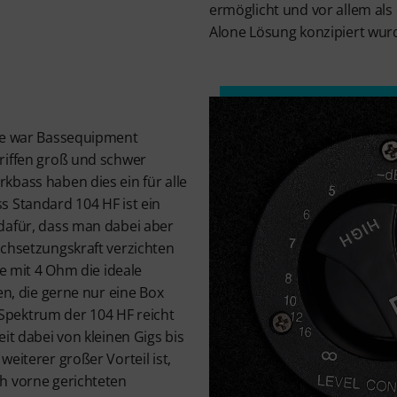
ermöglicht und vor allem als
Alone Lösung konzipiert wur
hre war Bassequipment
riffen groß und schwer
kbass haben dies ein für alle
s Standard 104 HF ist ein
dafür, dass man dabei aber
rchsetzungskraft verzichten
te mit 4 Ohm die ideale
en, die gerne nur eine Box
pektrum der 104 HF reicht
it dabei von kleinen Gigs bis
eiterer großer Vorteil ist,
h vorne gerichteten