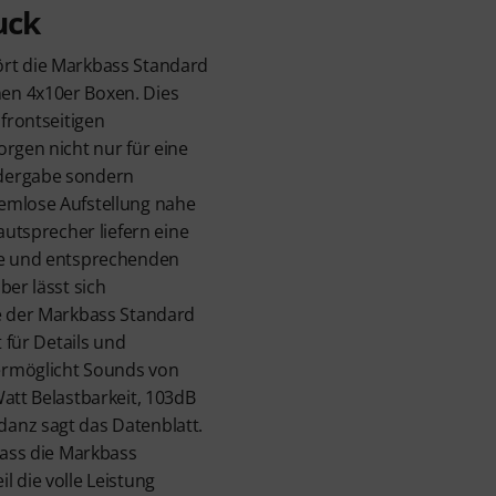
uck
rt die Markbass Standard
en 4x10er Boxen. Dies
 frontseitigen
orgen nicht nur für eine
dergabe sondern
emlose Aufstellung nahe
Lautsprecher liefern eine
be und entsprechenden
ber lässt sich
te der Markbass Standard
t für Details und
ermöglicht Sounds von
Watt Belastbarkeit, 103dB
anz sagt das Datenblatt.
dass die Markbass
l die volle Leistung