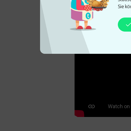
Sie kö