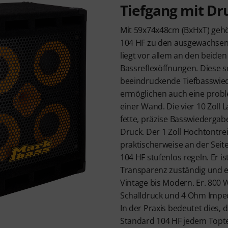
Tiefgang mit Dr
Mit 59x74x48cm (BxHxT) gehö
104 HF zu den ausgewachsen
liegt vor allem an den beiden
Bassreflexöffnungen. Diese s
beeindruckende Tiefbasswie
ermöglichen auch eine probl
einer Wand. Die vier 10 Zoll 
fette, präzise Basswiederga
Druck. Der 1 Zoll Hochtontrei
praktischerweise an der Sei
104 HF stufenlos regeln. Er is
Transparenz zuständig und 
Vintage bis Modern. Er. 800 
Schalldruck und 4 Ohm Imped
In der Praxis bedeutet dies, 
Standard 104 HF jedem Toptei