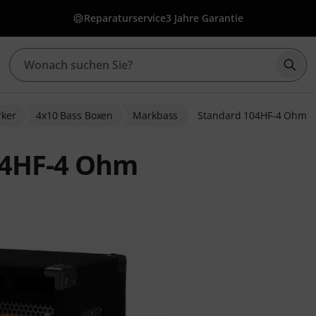
Reparaturservice
3 Jahre Garantie
Such
rker
4x10 Bass Boxen
Markbass
Standard 104HF-4 Ohm
04HF-4 Ohm
ewertungen