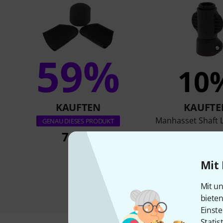
59%
10
KAUFTEN
KAUFTE
Manhasset Shaft 
GENAU DIESES PRODUKT
7,90 €
13,90 
Mit 
Mit un
biete
Einste
Statis