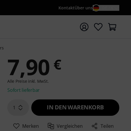
Kontakt
Über uns
DE / €
e mit Suchwort {searchTerm} starten
ors
7,90
€
Alle Preise inkl. MwSt.
Sofort lieferbar
IN DEN WARENKORB
1
Merken
Vergleichen
Teilen