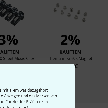
3%
2%
KAUFTEN
KAUFTEN
 Sheet Music Clips
Thomann Knøck Magnet
3,90 €
8,90 €
is mit allem was dazugehört
rte Anzeigen und das Merken von
von Cookies für Präferenzen,
u (
alle anzeigen
).