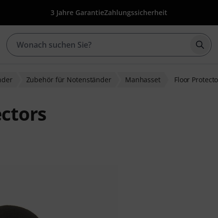
3 Jahre Garantie
Zahlungssicherheit
Such
nder
Zubehör für Notenständer
Manhasset
Floor Protect
ctors
ewertungen