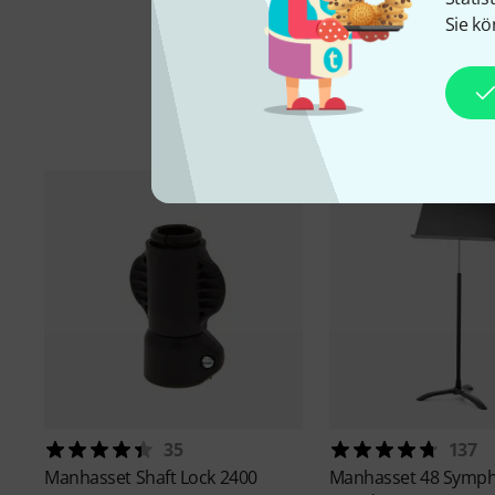
Sie kö
35
137
Manhasset
Shaft Lock 2400
Manhasset
48 Symph