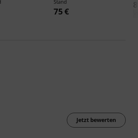
d
Stand
8
75 €
-
Jetzt bewerten