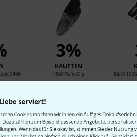
%
3%
N
KAUFTEN
Lock 2400
K&M Fix´n Clip
K&M 16060
€
3,20 €
Liebe serviert!
Vergleichen
seren Cookies möchten wir Ihnen ein fluffiges Einkaufserlebn
n. Dazu zählen zum Beispiel passende Angebote, personalisie
llungen. Wenn das für Sie okay ist, stimmen Sie der Nutzung 
tiken und Marketing einfach durch einen Klick auf „Geht klar“ z