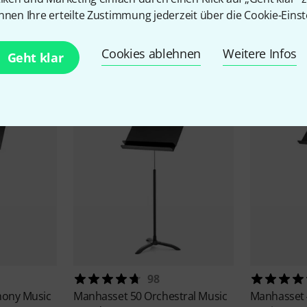
nnen Ihre erteilte Zustimmung jederzeit über die Cookie-Einst
Zubehör & passende Artike
Cookies ablehnen
Weitere Infos
Geht klar
98
ony Music
Manhasset
50 Orchestral Music
Manhasset