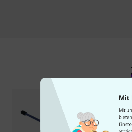
Mit 
Mit un
biete
Einste
Statis