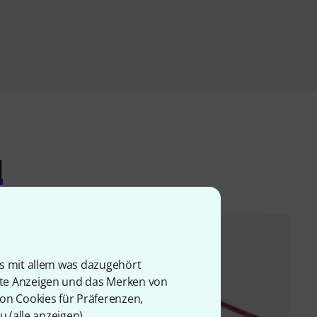
l
is mit allem was dazugehört
rte Anzeigen und das Merken von
von Cookies für Präferenzen,
u (
alle anzeigen
).