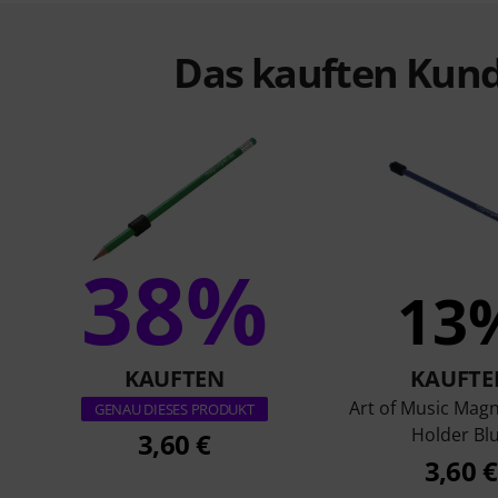
Das kauften Kund
38%
13
KAUFTEN
KAUFTE
Art of Music Magn
GENAU DIESES PRODUKT
Holder Bl
3,60 €
3,60 €