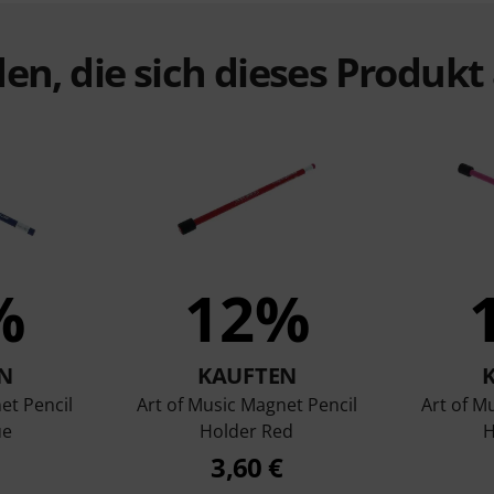
en, die sich dieses Produk
%
12%
N
KAUFTEN
et Pencil
Art of Music Magnet Pencil
Art of M
ue
Holder Red
H
3,60 €