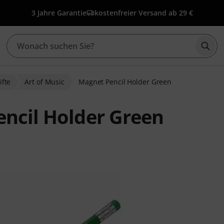
3 Jahre Garantie
kostenfreier Versand ab 29 €
Such
ifte
Art of Music
Magnet Pencil Holder Green
encil Holder Green
ewertungen