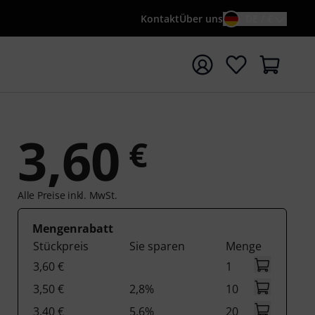
Kontakt
Über uns
DE / €
e mit Suchwort {searchTerm} starten
3,60
€
Alle Preise inkl. MwSt.
Mengenrabatt
Stückpreis
Sie sparen
Menge
3,60 €
1
3,50 €
2,8%
10
3,40 €
5,6%
20