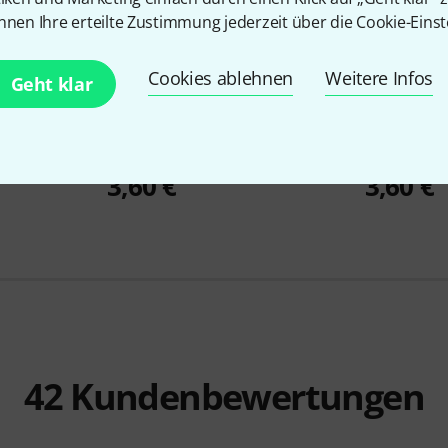
nnen Ihre erteilte Zustimmung jederzeit über die Cookie-Einst
Cookies ablehnen
Weitere Infos
Geht klar
87
encil
Art of Music
Magnet Pencil
Art of Musi
Holder Black
Holder Neo
3,60 €
3,60 €
42
Kundenbewertungen