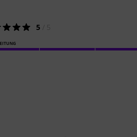
5
/ 5
EITUNG