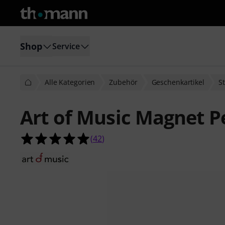
Shop
Service
Alle Kategorien
Zubehör
Geschenkartikel
St
Art of Music Magnet P
5.0 von 5 Sternen aus 42 Kundenb
(
42
)