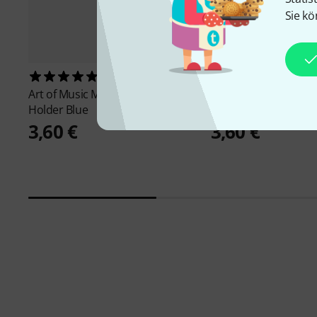
Sie kö
65
70
Art of Music
Magnet Pencil
Art of Music
Magnet P
Holder Blue
Holder Red
3,60 €
3,60 €