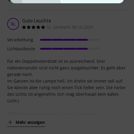
Gute Leuchte
SL
St. Lamberti 30.10.2025
Verarbeitung
Lichtausbeute
Für ein Doppelnotenblatt ist es ausreichend. Drei
nebeneinander sind nicht ganz ausgeleuchtet. Es geht aber
gerade noch.
Im Ganzen ist die Lampe hell. Ich drehe sie immer voll auf.
Sie könnte aber ruhig noch einen Tick heller sein. Die Farbe
des Lichts ist angenehm. (Ich mag überhaupt kein kaltes
Licht.)
Die Stromversorgung geht bei mir über einen
Mehr anzeigen