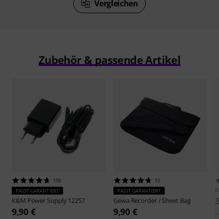
Vergleichen
Zubehör & passende Artikel
158
15
PASST GARANTIERT
PASST GARANTIERT
K&M
Power Supply 12257
Gewa
Recorder / Sheet Bag
9,90 €
9,90 €