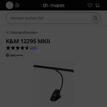
Suche 
Notenpultlampen
K&M 12295 MKII
4.6 von 5 Sternen aus 246 Kundenbewertungen
(
246
)