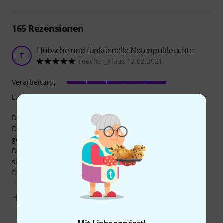
165
Rezensionen
Hübsche und funktionelle Notenpultleuchte
T
Teacher_Klaus 13.02.2021
Verarbeitung
Lichtausbeute
Die Leuchte ergänzt unser neues Notenpult mit Holzbrett.
Dadurch können die Kinder im Wohnzimmer auch bei
gedimmtem Licht ordentlich ihre Noten lesen.
Die Lichtfarbe ist angenehm und nicht zu kalt. Die Noten
sind hell und blendfrei zu sehen.
Das Design gefällt uns prima. Das Schwarz passt wohl zu
den meisten Einrichtungen und so ist es auch bei uns. Die
Mehr anzeigen