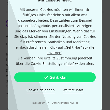
Mit Liebe serviert!
2
1
BEWERTUNG MELDEN
Mit unseren Cookies möchten wir Ihnen ein
fluffiges Einkaufserlebnis mit allem was
dazugehört bieten. Dazu zählen zum Beispiel
Sehr gute Lampe ... aber nur zeitlich begrenzt
M
passende Angebote, personalisierte Anzeigen
MartinKa 11.10.2021
und das Merken von Einstellungen. Wenn das für
Verarbeitung
Sie okay ist, stimmen Sie der Nutzung von Cookies
für Präferenzen, Statistiken und Marketing
Lichtausbeute
einfach durch einen Klick auf „Geht klar“ zu (
alle
anzeigen
).
Im Grunde genommen eine sehr gute Lampe, die
Sie können Ihre erteilte Zustimmung jederzeit
Leuchtkraft ist sehr hoch, reicht aus, um mein Notenpult
über die Cookie-Einstellungen (
hier
) widerrufen.
auszuleuchten, lässt sich sehr gut anklemmen, der
Schwanenhals lässt Biegungen zu, dimmbar, aber ... nach
einiger Zeit fängt die Lampe an zu flackern, und gibt dann
Geht klar
den Geist auf. Ich bin der Meinung, es hat etwas mit dem
Schalte/Dimmer zu tun. Meine erste Lampe war
Cookies ablehnen
Weitere Infos
Mehr anzeigen
·
Impressum
Datenschutzhinweise
13
0
BEWERTUNG MELDEN