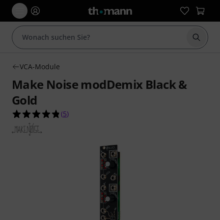
Suche 
VCA-Module
Make Noise modDemix Black &
Gold
4.8 von 5 Sternen aus 5 Kundenbewertungen
(
5
)