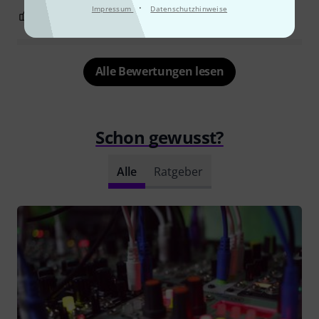
·
Impressum
Datenschutzhinweise
0
0
BEWERTUNG MELDEN
Alle Bewertungen lesen
Schon gewusst?
Alle
Ratgeber