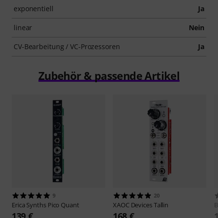
exponentiell
Ja
linear
Nein
CV-Bearbeitung / VC-Prozessoren
Ja
Zubehör & passende Artikel
9
20
Erica Synths
Pico Quant
XAOC Devices
Tallin
B
139 €
168 €