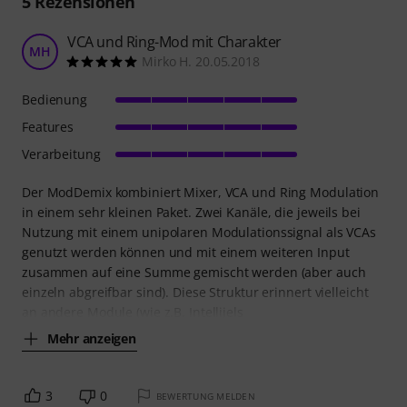
5
Rezensionen
VCA und Ring-Mod mit Charakter
MH
Mirko H. 20.05.2018
Bedienung
Features
Verarbeitung
Der ModDemix kombiniert Mixer, VCA und Ring Modulation
in einem sehr kleinen Paket. Zwei Kanäle, die jeweils bei
Nutzung mit einem unipolaren Modulationssignal als VCAs
genutzt werden können und mit einem weiteren Input
zusammen auf eine Summe gemischt werden (aber auch
einzeln abgreifbar sind). Diese Struktur erinnert vielleicht
an andere Module (wie z.B. Intellijels
Mehr anzeigen
3
0
BEWERTUNG MELDEN