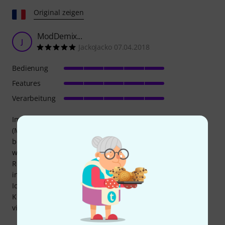
Original zeigen
ModDemix...
J
JackoJacko 07.04.2018
Bedienung
Features
Verarbeitung
Im Moment mit mehreren Modulen der gleichen Marke
(Make Noise) verwendet, bin ich damit recht zufrieden. Ich
betrachte es derzeit eher als Effekt, da es den Klang
wirklich beeinflusst (insbesondere abhängig vom Hub des
Reglers). Es gibt eine schmutzige Seite, die mich wirklich
interessiert ... Ich habe danach gesucht, also ist alles gut!
Ich habe auch einen Optomix der gleichen Marke und der
Klangunterschied ist spürbar. Es macht Lärm, erfüllt also
viele Funktionen, hat aber seinen eigenen Charakter.