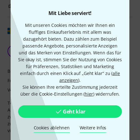
0
0
BEWERTUNG MELDEN
Mit Liebe serviert!
Mit unseren Cookies möchten wir Ihnen ein
Original zeigen
fluffiges Einkaufserlebnis mit allem was
dazugehört bieten. Dazu zählen zum Beispiel
Tolles kleines Schweizer Taschenmesser von
passende Angebote, personalisierte Anzeigen
einem Modul
A
und das Merken von Einstellungen. Wenn das für
AelitaFromMars 04.08.2019
Sie okay ist, stimmen Sie der Nutzung von Cookies
für Präferenzen, Statistiken und Marketing
Bedienung
einfach durch einen Klick auf „Geht klar“ zu (
alle
anzeigen
).
Features
Sie können Ihre erteilte Zustimmung jederzeit
Verarbeitung
über die Cookie-Einstellungen (
hier
) widerrufen.
Tolles, vielseitiges Modul. Verwenden Sie es als
Abschwächer, Mixer, Ring-Mod, VCA ... Eine tolle Balance
Geht klar
zwischen Nutzen und Effekt. Wenn Sie ein kleines Rack
zusammenstellen, finden Sie es in vielen Ihrer Patches auf
Cookies ablehnen
Weitere Infos
viele verschiedene Arten wieder.