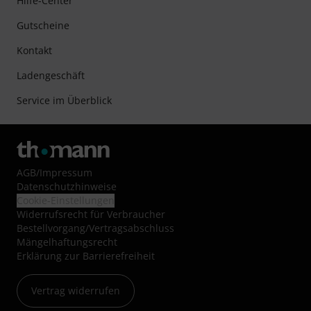
Hilfe-Center
Gutscheine
Kontakt
Ladengeschäft
Service im Überblick
AGB
/
Impressum
Datenschutzhinweise
Cookie-Einstellungen
Widerrufsrecht für Verbraucher
Bestellvorgang/Vertragsabschluss
Mängelhaftungsrecht
Erklärung zur Barrierefreiheit
Vertrag widerrufen