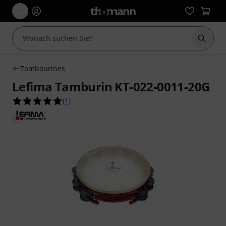
Suche 
Tambourines
Lefima Tamburin KT-022-0011-20G
5.0 von 5 Sternen aus 1 Kundenbewertungen
(
1
)