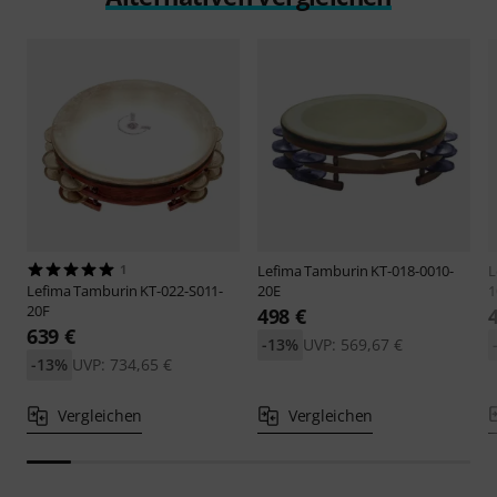
1
Lefima
Tamburin KT-018-0010-
L
Lefima
Tamburin KT-022-S011-
20E
1
20F
498 €
639 €
-13%
UVP: 569,67 €
-13%
UVP: 734,65 €
Vergleichen
Vergleichen