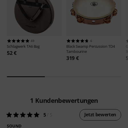
69
6
Schlagwerk
TA6 Bag
Black Swamp Percussion
TD4
G
Tambourine
3
52 €
319 €
1
Kundenbewertungen
Jetzt bewerten
5
/ 5
SOUND