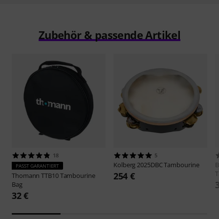
Zubehör & passende Artikel
18
5
Kolberg
2025DBC Tambourine
B
PASST GARANTIERT
T
254 €
Thomann
TTB10 Tambourine
Bag
32 €