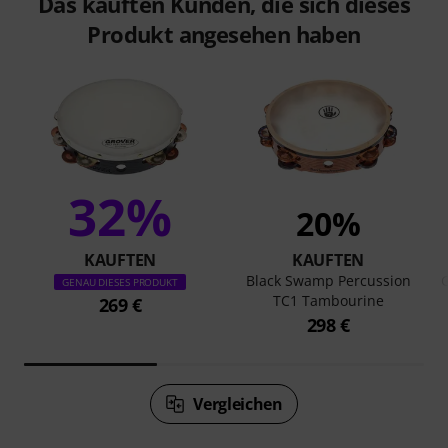
Das kauften Kunden, die sich dieses
Produkt angesehen haben
32%
20%
KAUFTEN
KAUFTEN
Black Swamp Percussion
G
GENAU DIESES PRODUKT
TC1 Tambourine
269 €
298 €
Vergleichen