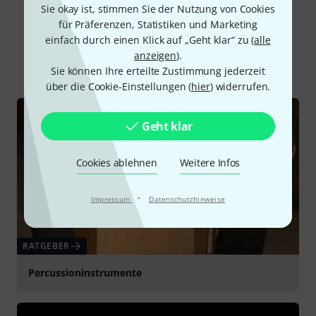
Sie okay ist, stimmen Sie der Nutzung von Cookies
für Präferenzen, Statistiken und Marketing
Schon gewusst?
einfach durch einen Klick auf „Geht klar“ zu (
alle
anzeigen
).
Alle
Ratgeber
Sie können Ihre erteilte Zustimmung jederzeit
über die Cookie-Einstellungen (
hier
) widerrufen.
Geht klar
Cookies ablehnen
Weitere Infos
·
Impressum
Datenschutzhinweise
RATGEBER
Percussioninstrumente