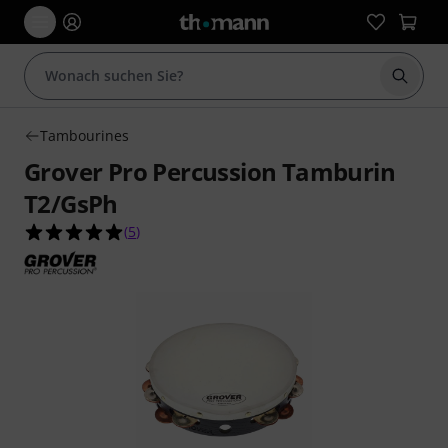
Suche 
Tambourines
Grover Pro Percussion Tamburin
T2/GsPh
5.0 von 5 Sternen aus 5 Kundenbewertungen
(
5
)