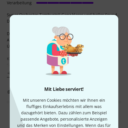
Verarbeitung
Super Orchester-Tamburin!! Ganz klarer und heller Sound.
Direkter Sound vor allem gut bei leisen Einzelschlägen.
Dank des Schmirkelpapier-Rings zum (optionalen)
Aufkleben klappt jeder Daumenwirbel von ppp bis zum
Übergang auf ein fff-Schütteln perfekt.
Kleiner Minuspunkt: Der Kleber des Rings hält laute ff-
Schläge nicht immer aus und löst sich
Mehr anzeigen
Mit Liebe serviert!
0
0
BEWERTUNG MELDEN
Mit unseren Cookies möchten wir Ihnen ein
fluffiges Einkaufserlebnis mit allem was
dazugehört bieten. Dazu zählen zum Beispiel
Alle Bewertungen lesen
passende Angebote, personalisierte Anzeigen
und das Merken von Einstellungen. Wenn das für