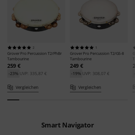
2
1
Grover Pro Percussion
T2/PhBr
Grover Pro Percussion
T2/GS-8
G
Tambourine
Tambourine
T
259 €
249 €
-23%
UVP: 335,87 €
-19%
UVP: 308,07 €
Vergleichen
Vergleichen
Smart Navigator