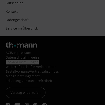
Gutscheine
Kontakt
Ladengeschäft
Service im Überblick
AGB
/
Impressum
Datenschutzhinweise
Cookie-Einstellungen
Widerrufsrecht für Verbraucher
Bestellvorgang/Vertragsabschluss
Mängelhaftungsrecht
Erklärung zur Barrierefreiheit
Vertrag widerrufen