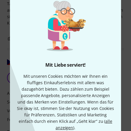
Tanzmelodien. Die Lee Oskar LOW C Mundharmonika ist
angenehm zu spielen, ihr Klang ist voll und kräftig. Ich kann
sie auch Anfängern empfehlen. Sie wird Ihre musikalischen
Kreationen mit neuen Ideen bereichern. – Jean-Marie
2
0
BEWERTUNG MELDEN
Original zeigen
Mit Liebe serviert!
Inspirierender Klang
Mit unseren Cookies möchten wir Ihnen ein
M
muzikus 27.02.2024
fluffiges Einkaufserlebnis mit allem was
dazugehört bieten. Dazu zählen zum Beispiel
Ansprache
passende Angebote, personalisierte Anzeigen
und das Merken von Einstellungen. Wenn das für
Sound
Sie okay ist, stimmen Sie der Nutzung von Cookies
Verarbeitung
für Präferenzen, Statistiken und Marketing
Features
einfach durch einen Klick auf „Geht klar“ zu (
alle
anzeigen
).