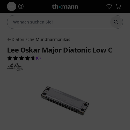
Suche 
Diatonische Mundharmonikas
Lee Oskar Major Diatonic Low C
4.7 von 5 Sternen aus 6 Kundenbewertungen
(
6
)