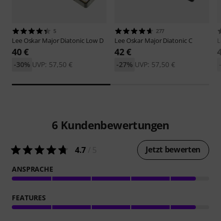
5
277
Lee Oskar
Major Diatonic Low D
Lee Oskar
Major Diatonic C
L
40 €
42 €
-30%
UVP: 57,50 €
-27%
UVP: 57,50 €
6
Kundenbewertungen
Jetzt bewerten
4.7
/ 5
ANSPRACHE
FEATURES