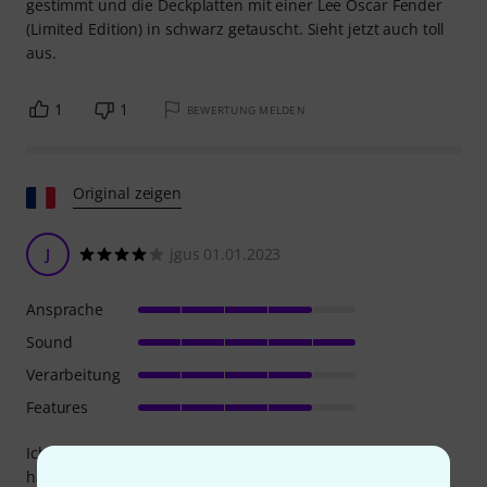
gestimmt und die Deckplatten mit einer Lee Oscar Fender
(Limited Edition) in schwarz getauscht. Sieht jetzt auch toll
aus.
1
1
BEWERTUNG MELDEN
Original zeigen
J
jgus 01.01.2023
Ansprache
Sound
Verarbeitung
Features
Ich spiele in einem Mundharmonika-Quartett; wir spielen
hauptsächlich keltische, bretonische und irische