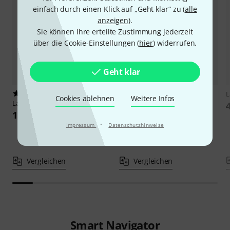
einfach durch einen Klick auf „Geht klar“ zu (
alle
anzeigen
).
Sie können Ihre erteilte Zustimmung jederzeit
über die Cookie-Einstellungen (
hier
) widerrufen.
Geht klar
1
5
L
Cookies ablehnen
Weitere Infos
LaLique
Oboe HF40 Aureo
LaLique
Oboe HF30 Aureo
Ebonyx
1.889 €
1.229 €
·
Impressum
Datenschutzhinweise
Vergleichen
Vergleichen
Smart Navigator