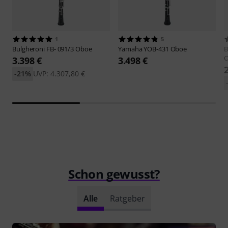
1
5
Bulgheroni
FB- 091/3 Oboe
Yamaha
YOB-431 Oboe
B
3.398 €
3.498 €
-21%
UVP: 4.307,80 €
Schon gewusst?
Alle
Ratgeber