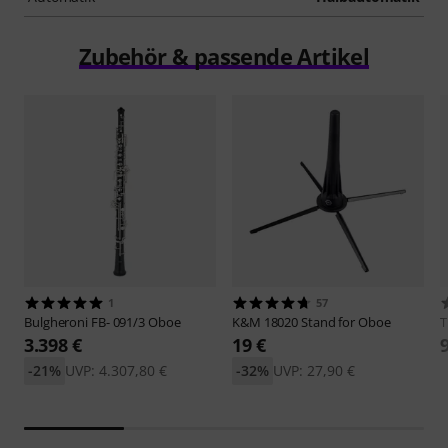
Zubehör & passende Artikel
1
57
Bulgheroni
FB- 091/3 Oboe
K&M
18020 Stand for Oboe
3.398 €
19 €
-21%
UVP: 4.307,80 €
-32%
UVP: 27,90 €