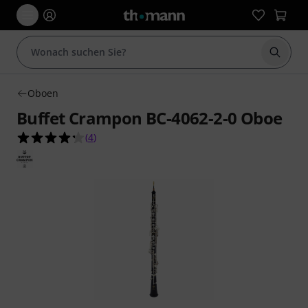
Suche 
Oboen
Buffet Crampon BC-4062-2-0 Oboe
4.3 von 5 Sternen aus 4 Kundenbewertungen
(
4
)