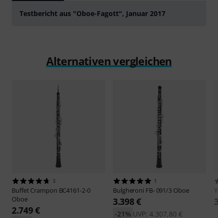
Testbericht aus "Oboe-Fagott", Januar 2017
Alternativen vergleichen
3
1
Buffet Crampon
BC4161-2-0
Bulgheroni
FB- 091/3 Oboe
Oboe
3.398 €
2.749 €
-21%
UVP: 4.307,80 €