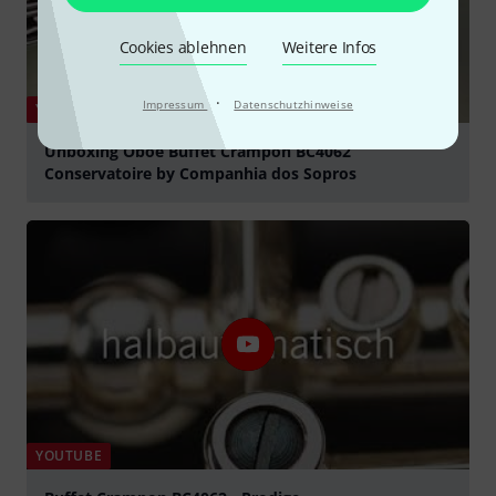
Cookies ablehnen
Weitere Infos
·
Impressum
Datenschutzhinweise
YOUTUBE
Unboxing Oboé Buffet Crampon BC4062
Conservatoire by Companhia dos Sopros
abspielen
YOUTUBE