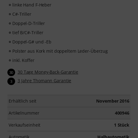
linke Hand F-Heber
C#-Triller
Doppel-D-Triller
tief B/C#-Triller
Doppel-G# und -Eb
Polster aus Kork mit doppeltem Leder-Überzug
inkl. Koffer
30 Tage Money-Back-Garantie
30
3 Jahre Thomann Garantie
3
Erhältlich seit
November 2016
Artikelnummer
400946
Verkaufseinheit
1 Stück
Automatik
Halbautomatik