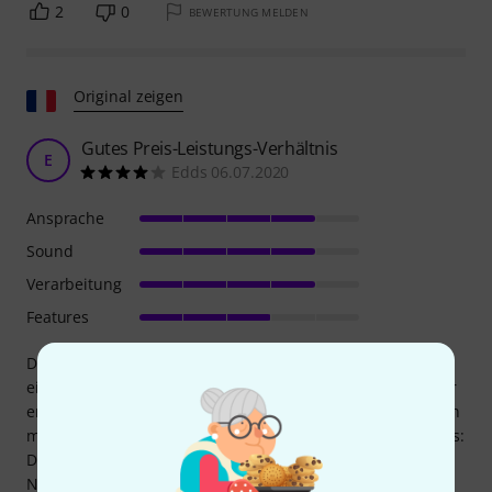
2
0
BEWERTUNG MELDEN
Original zeigen
Gutes Preis-Leistungs-Verhältnis
E
Edds 06.07.2020
Ansprache
Sound
Verarbeitung
Features
Die Oboe klingt super. Ich hatte mir ein paar Monate lang
eine Lorée Royal P+3 gemietet. Diese hier ist etwas weniger
ergonomisch, aber nach ein paar Stunden Spielen hatte ich
mich schnell daran gewöhnt. Ein kleiner Nachteil allerdings:
Das Oktavfeld klemmte anfangs. Ich musste ein oder zwei
Nächte lang ein Stück Stoff darunterlegen, bevor ich