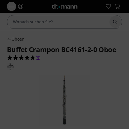
Suche 
Oboen
Buffet Crampon BC4161-2-0 Oboe
4.7 von 5 Sternen aus 3 Kundenbewertungen
(
3
)