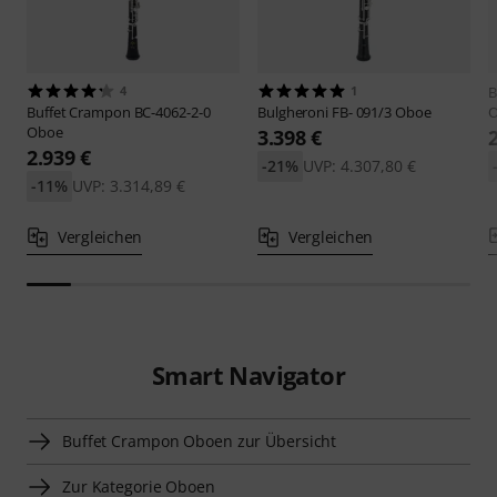
4
1
B
Buffet Crampon
BC-4062-2-0
Bulgheroni
FB- 091/3 Oboe
Oboe
3.398 €
2.939 €
-21%
UVP: 4.307,80 €
-11%
UVP: 3.314,89 €
Vergleichen
Vergleichen
Smart Navigator
Buffet Crampon Oboen zur Übersicht
Zur Kategorie Oboen