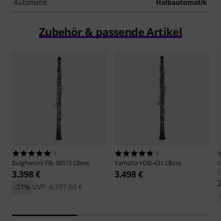
Automatik
Halbautomatik
Zubehör & passende Artikel
1
5
Bulgheroni
FB- 091/3 Oboe
Yamaha
YOB-431 Oboe
B
3.398 €
3.498 €
-21%
UVP: 4.307,80 €