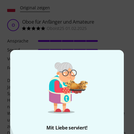
Original zeigen
Oboe für Anfänger und Amateure
O
Oboist25 01.02.2025
Ansprache
Sound
Verarbeitung
Features
Der Kauf dieses Instruments war für mich nach mehreren
Jahren eine Rückkehr zum Spielen. Da ich früher an
Spielautomaten gespielt habe, war die Umstellung auf
Halbautomatik für mich eine kleine Herausforderung, aber
nach ein paar Tagen Übung habe ich mich daran gewöhnt.
Was mich etwas überrascht hat, war die zusätzliche Lasche
unter dem linken Daumen – so etwas hatte ich noch nie
zuvor gesehen. Die Oboe ist sehr gut verarbeitet, gute
Mit Liebe serviert!
Dynamik, klanglich habe ich keine Bedenken. Insgesamt bin