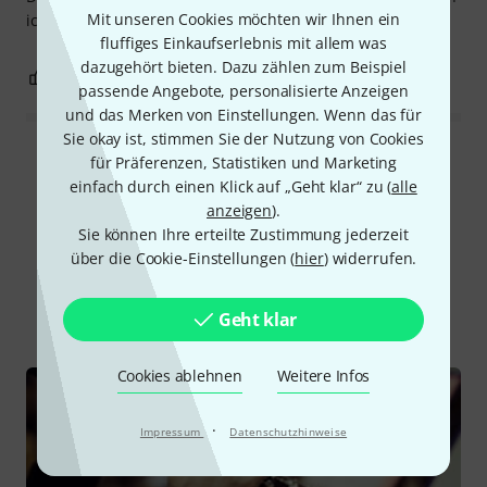
Mit unseren Cookies möchten wir Ihnen ein
ich sehr zufrieden.
fluffiges Einkaufserlebnis mit allem was
dazugehört bieten. Dazu zählen zum Beispiel
1
0
BEWERTUNG MELDEN
passende Angebote, personalisierte Anzeigen
und das Merken von Einstellungen. Wenn das für
Sie okay ist, stimmen Sie der Nutzung von Cookies
Alle Bewertungen lesen
für Präferenzen, Statistiken und Marketing
einfach durch einen Klick auf „Geht klar“ zu (
alle
anzeigen
).
Sie können Ihre erteilte Zustimmung jederzeit
Schon gewusst?
über die Cookie-Einstellungen (
hier
) widerrufen.
Alle
Ratgeber
Geht klar
Cookies ablehnen
Weitere Infos
·
Impressum
Datenschutzhinweise