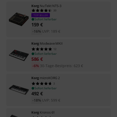
Korg
Nu:Tekt NTS-3
30
TOP-SELLER
Sofort lieferbar
159
€
-16%
UVP:
189
€
Korg
Modwave MKII
12
Sofort lieferbar
586
€
-6%
30-Tage-Bestpreis
:
623
€
Korg
microKORG 2
3
Sofort lieferbar
492
€
-18%
UVP:
599
€
Korg
Kronos 61