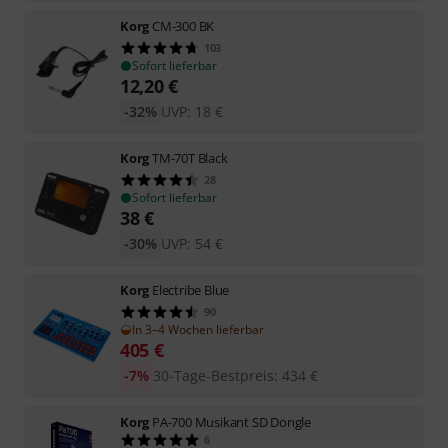
Korg
CM-300 BK
103
Sofort lieferbar
12,20
€
-32%
UVP:
18
€
Korg
TM-70T Black
28
Sofort lieferbar
38
€
-30%
UVP:
54
€
Korg
Electribe Blue
90
In 3–4 Wochen lieferbar
405
€
-7%
30-Tage-Bestpreis
:
434
€
Korg
PA-700 Musikant SD Dongle
6