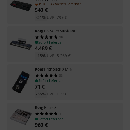
In 10–13 Wochen lieferbar
549
€
-31%
UVP:
799
€
Korg
PA-5X 76 Musikant
10
Sofort lieferbar
4.489
€
-15%
UVP:
5.269
€
Korg
Pitchblack X MINI
33
Sofort lieferbar
71
€
-35%
UVP:
109
€
Korg
Phase8
1
Sofort lieferbar
969
€