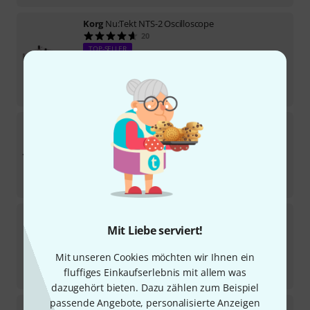
Korg
Nu:Tekt NTS-2 Oscilloscope
20
TOP-SELLER
Sofort lieferbar
160
€
-20%
UVP:
199
€
Korg
Minilogue XD
249
In 1–2 Wochen lieferbar
569
€
-39%
UVP:
929
€
Korg
Pitchblack X
Mit Liebe serviert!
70
Sofort lieferbar
89
€
Mit unseren Cookies möchten wir Ihnen ein
fluffiges Einkaufserlebnis mit allem was
-18%
UVP:
109
€
dazugehört bieten. Dazu zählen zum Beispiel
passende Angebote, personalisierte Anzeigen
Korg
Nu:Tekt NTS-4