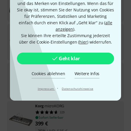
und das Merken von Einstellungen. Wenn das für
Sie okay ist, stimmen Sie der Nutzung von Cookies
In 3–4 Wochen lieferbar
219
€
für Präferenzen, Statistiken und Marketing
einfach durch einen Klick auf „Geht klar“ zu (
alle
Korg
PA-5X 76 International
anzeigen
).
9
Sie können Ihre erteilte Zustimmung jederzeit
Sofort lieferbar
über die Cookie-Einstellungen (
hier
) widerrufen.
3.899
€
-23%
UVP:
5.069
€
Geht klar
Korg
opsix Module
Cookies ablehnen
Weitere Infos
11
Sofort lieferbar
545
€
·
Impressum
Datenschutzhinweise
-27%
UVP:
749
€
Korg
microKORG
329
Sofort lieferbar
399
€
-25%
UVP:
535
€