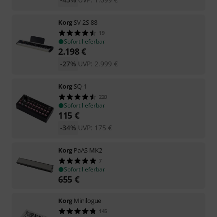
Korg
SV-2S 88
19
Sofort lieferbar
2.198
€
-27%
UVP:
2.999
€
Korg
SQ-1
220
Sofort lieferbar
115
€
-34%
UVP:
175
€
Korg
PaAS MK2
7
Sofort lieferbar
655
€
Korg
Minilogue
145