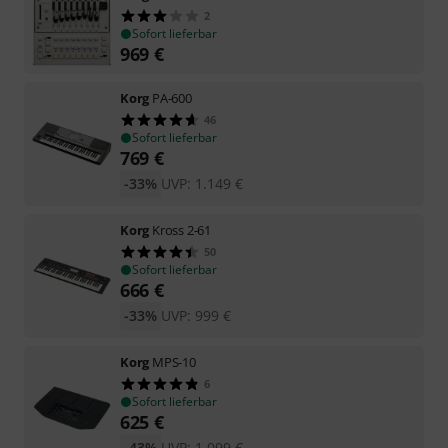
2
Sofort lieferbar
969
€
Korg
PA-600
46
Sofort lieferbar
769
€
-33%
UVP:
1.149
€
Korg
Kross 2-61
50
Sofort lieferbar
666
€
-33%
UVP:
999
€
Korg
MPS-10
6
Sofort lieferbar
625
€
-43%
UVP:
1.099
€