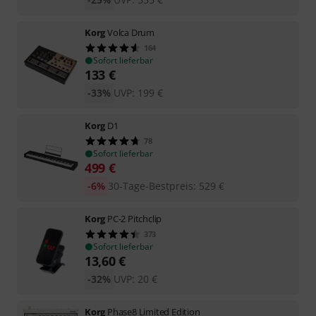
Korg
Volca Drum
164
Sofort lieferbar
133
€
-33%
UVP:
199
€
Korg
D1
78
Sofort lieferbar
499
€
-6%
30-Tage-Bestpreis
:
529
€
Korg
PC-2 Pitchclip
373
Sofort lieferbar
13,60
€
-32%
UVP:
20
€
Korg
Phase8 Limited Edition