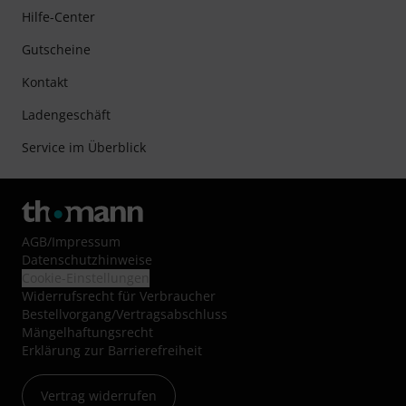
Hilfe-Center
Gutscheine
Kontakt
Ladengeschäft
Service im Überblick
AGB
/
Impressum
Datenschutzhinweise
Cookie-Einstellungen
Widerrufsrecht für Verbraucher
Bestellvorgang/Vertragsabschluss
Mängelhaftungsrecht
Erklärung zur Barrierefreiheit
Vertrag widerrufen