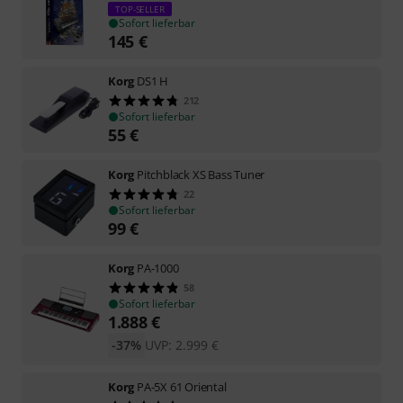
TOP-SELLER
Sofort lieferbar
145
€
Korg
DS1 H
212
Sofort lieferbar
55
€
Korg
Pitchblack XS Bass Tuner
22
Sofort lieferbar
99
€
Korg
PA-1000
58
Sofort lieferbar
1.888
€
-37%
UVP:
2.999
€
Korg
PA-5X 61 Oriental