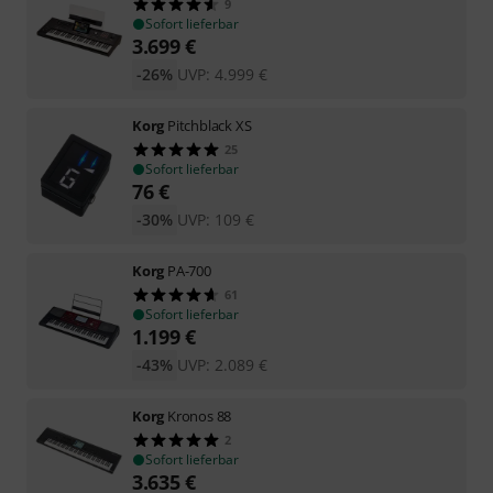
9
Sofort lieferbar
3.699
€
-26%
UVP:
4.999
€
Korg
Pitchblack XS
25
Sofort lieferbar
76
€
-30%
UVP:
109
€
Korg
PA-700
61
Sofort lieferbar
1.199
€
-43%
UVP:
2.089
€
Korg
Kronos 88
2
Sofort lieferbar
3.635
€