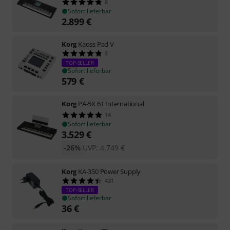
6
Sofort lieferbar
2.899
€
Korg
Kaoss Pad V
5
TOP-SELLER
Sofort lieferbar
579
€
Korg
PA-5X 61 International
14
Sofort lieferbar
3.529
€
-26%
UVP:
4.749
€
Korg
KA-350 Power Supply
431
TOP-SELLER
Sofort lieferbar
36
€