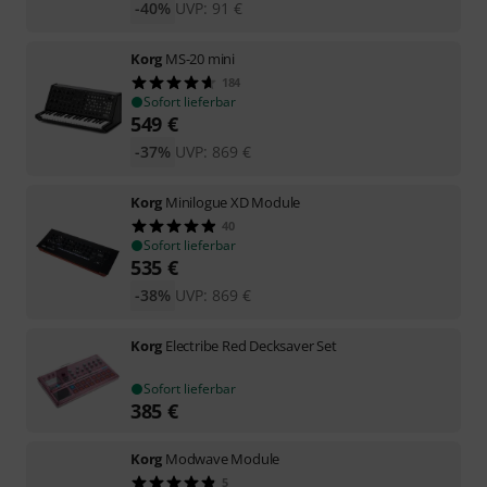
-40%
UVP:
91
€
Korg
MS-20 mini
184
Sofort lieferbar
549
€
-37%
UVP:
869
€
Korg
Minilogue XD Module
40
Sofort lieferbar
535
€
-38%
UVP:
869
€
Korg
Electribe Red Decksaver Set
Sofort lieferbar
385
€
Korg
Modwave Module
5