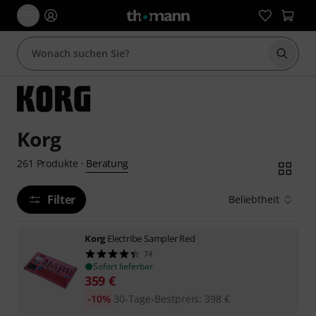
Suche 
Korg
Beratung
261
Produkte
·
Filter
Beliebtheit
Korg
Electribe Sampler Red
74
Sofort lieferbar
359
€
-10%
30-Tage-Bestpreis
:
398
€