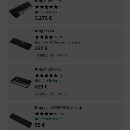
Korg
Kronos 73
1
Sofort lieferbar
3.279
€
Korg
SQ-64
48
In 15–19 Wochen lieferbar
222
€
-38%
UVP:
359
€
Korg
multi/poly
12
Sofort lieferbar
829
€
-13%
UVP:
949
€
Korg
nanoKONTROL 2 black
766
Sofort lieferbar
55
€