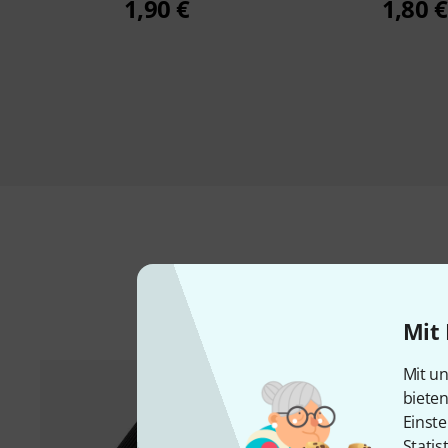
1,90 €
1,80 €
Mit 
Mit un
biete
Einste
Statis