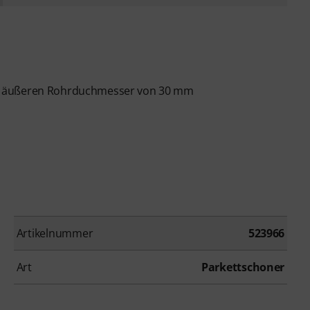
em äußeren Rohrduchmesser von 30 mm
Artikelnummer
523966
Art
Parkettschoner