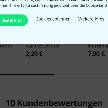
nnen Ihre erteilte Zustimmung jederzeit über die Cookie-Einst
Cookies ablehnen
Weitere Infos
Geht klar
18
tection
K&M
Foot End Caps
the sssnak
2,20 €
7,90 €
10
Kundenbewertungen