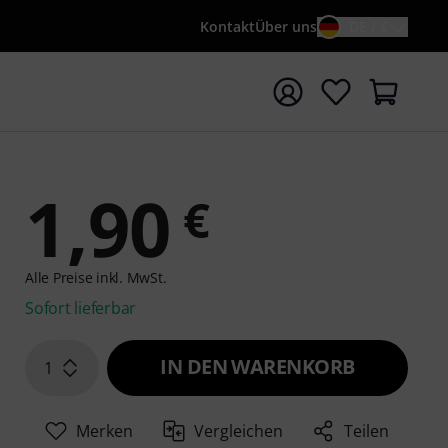
Kontakt
Über uns
DE / €
e mit Suchwort {searchTerm} starten
1,90
€
Alle Preise inkl. MwSt.
Sofort lieferbar
IN DEN WARENKORB
1
Merken
Vergleichen
Teilen