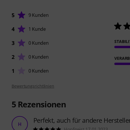
5
9 Kunden
4
1 Kunde
STABIL
3
0 Kunden
2
0 Kunden
VERARB
1
0 Kunden
Bewertungsrichtlinien
5
Rezensionen
Perfekt, auch für andere Herstelle
H
Hopfgeist 17.01.2023