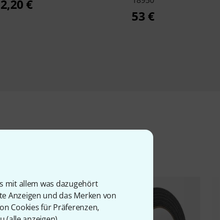
18950
2,20 €
53 €
l
is mit allem was dazugehört
rte Anzeigen und das Merken von
von Cookies für Präferenzen,
u (
alle anzeigen
).