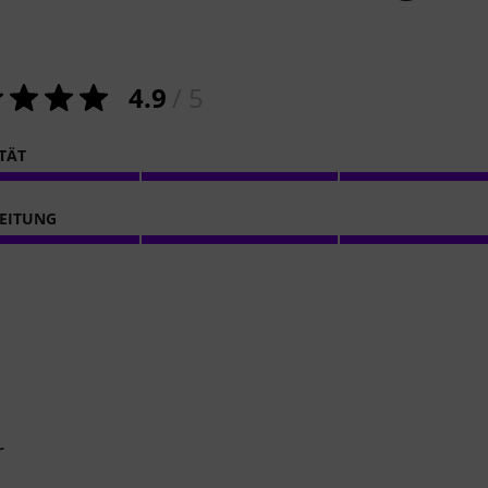
4.9
/ 5
ITÄT
EITUNG
r