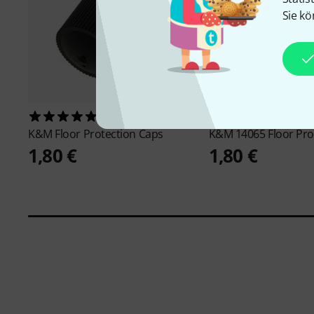
Sie kö
28
101
K&M
Floor Protection Caps
K&M
14065 Floor Pro
1,80 €
1,80 €