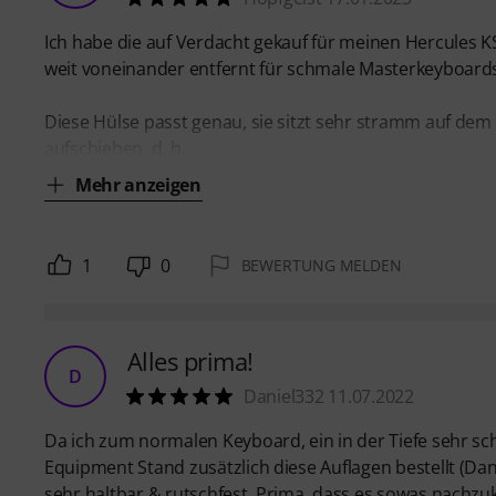
Ich habe die auf Verdacht gekauf für meinen Hercules 
weit voneinander entfernt für schmale Masterkeyboards, 
Diese Hülse passt genau, sie sitzt sehr stramm auf dem
aufschieben, d. h.
Mehr anzeigen
1
0
BEWERTUNG MELDEN
Alles prima!
D
Daniel332 11.07.2022
Da ich zum normalen Keyboard, ein in der Tiefe sehr sc
Equipment Stand zusätzlich diese Auflagen bestellt (Dan
sehr haltbar & rutschfest. Prima, dass es sowas nachzuka