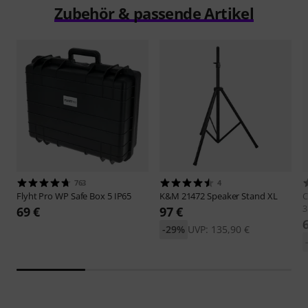
Zubehör & passende Artikel
763
4
Flyht Pro
WP Safe Box 5 IP65
K&M
21472 Speaker Stand XL
C
3
69 €
97 €
-29%
UVP: 135,90 €