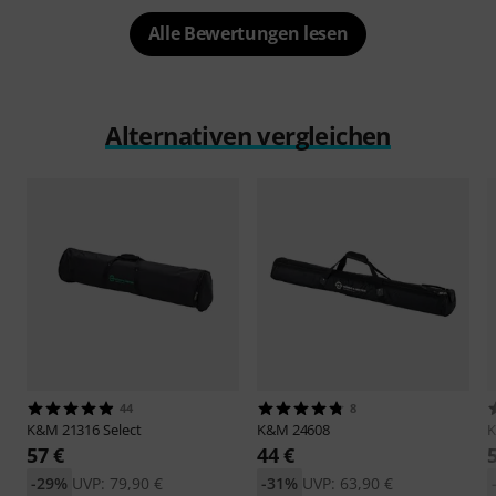
Alle Bewertungen lesen
Alternativen vergleichen
44
8
K&M
21316 Select
K&M
24608
57 €
44 €
-29%
UVP: 79,90 €
-31%
UVP: 63,90 €