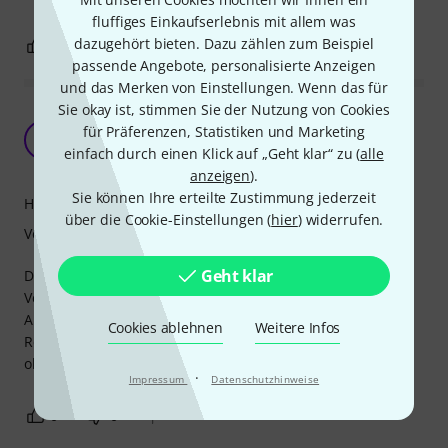
fluffiges Einkaufserlebnis mit allem was
dazugehört bieten. Dazu zählen zum Beispiel
0
0
BEWERTUNG MELDEN
passende Angebote, personalisierte Anzeigen
und das Merken von Einstellungen. Wenn das für
Sie okay ist, stimmen Sie der Nutzung von Cookies
Perfekte Tasche auch für schwere Stative und
für Präferenzen, Statistiken und Marketing
sehr stabil
G
einfach durch einen Klick auf „Geht klar“ zu (
alle
GuitarTom 17.01.2024
anzeigen
).
Sie können Ihre erteilte Zustimmung jederzeit
Handling
über die Cookie-Einstellungen (
hier
) widerrufen.
Verarbeitung
Geht klar
Die Tasche haben wir jetzt noch nicht so lange, aber im
Vergleich zu den anderen Taschen die wir von anderen
Anbietern haben sind diese einfach stabiler, vor allem der
Cookies ablehnen
Weitere Infos
Reissverschluss. Derzeit werden 2x 213 von K&M damit
ohne Probleme im Hänger transportiert.
·
Impressum
Datenschutzhinweise
0
0
BEWERTUNG MELDEN