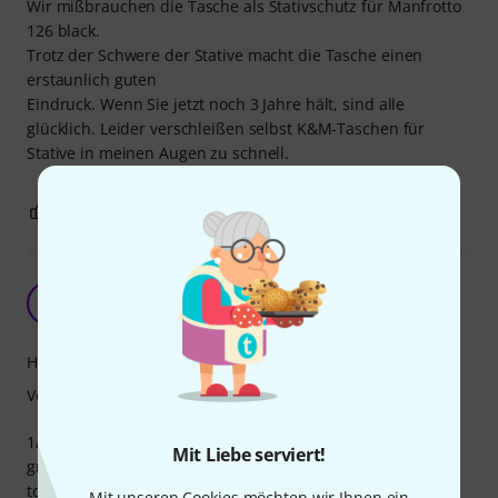
Wir mißbrauchen die Tasche als Stativschutz für Manfrotto
126 black.
Trotz der Schwere der Stative macht die Tasche einen
erstaunlich guten
Eindruck. Wenn Sie jetzt noch 3 Jahre hält, sind alle
glücklich. Leider verschleißen selbst K&M-Taschen für
Stative in meinen Augen zu schnell.
0
0
BEWERTUNG MELDEN
stabil und praktisch
M
Mara-cello 04.01.2023
Handling
Verarbeitung
1A K&M Qualität. Ich hab zwei Taschen davon, eine für ein
Mit Liebe serviert!
großes Stativ und eine für Sonnenschirme. Ist für beides
top. Kann sie nur empfehlen.
Mit unseren Cookies möchten wir Ihnen ein