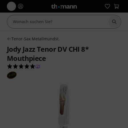
Suche 
Tenor-Sax Metallmundst.
Jody Jazz Tenor DV CHI 8*
Mouthpiece
5.0 von 5 Sternen aus 2 Kundenbewertungen
(
2
)