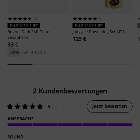
31
3
PASST GARANTIERT
PASST GARANTIERT
Rovner
Dark 3ML Tenor
Jody Jazz
Power ring Set MT1
J
Saxophone
129 €
33 €
-33%
UVP: 49,40 €
2
Kundenbewertungen
Jetzt bewerten
5
/ 5
ANSPRACHE
SOUND