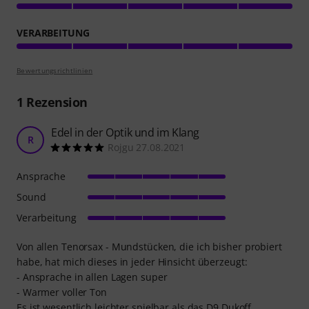
VERARBEITUNG
Bewertungsrichtlinien
1
Rezension
Edel in der Optik und im Klang
R
Rojgu 27.08.2021
Ansprache
Sound
Verarbeitung
Von allen Tenorsax - Mundstücken, die ich bisher probiert
habe, hat mich dieses in jeder Hinsicht überzeugt:
- Ansprache in allen Lagen super
- Warmer voller Ton
Es ist wesentlich leichter spielbar als das D9 Dukoff,