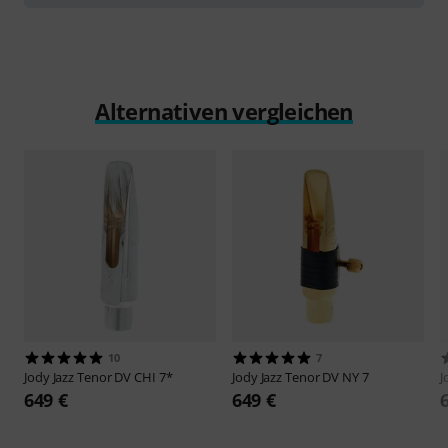
Alternativen vergleichen
10
7
Jody Jazz
Tenor DV CHI 7*
Jody Jazz
Tenor DV NY 7
J
649 €
649 €