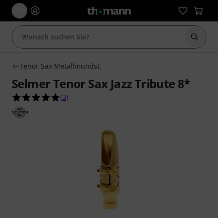
Suche 
Tenor-Sax Metallmundst.
Selmer Tenor Sax Jazz Tribute 8*
5.0 von 5 Sternen aus 3 Kundenbewertungen
(
3
)