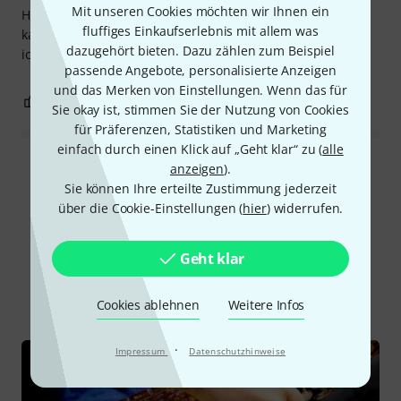
Mit unseren Cookies möchten wir Ihnen ein
Hallo, ich habe gerade das Mundstück bekommen und ich
fluffiges Einkaufserlebnis mit allem was
kann sagen, dass ich den Klang liebe, er ist so dunkel und
dazugehört bieten. Dazu zählen zum Beispiel
ich liebe ihn.
passende Angebote, personalisierte Anzeigen
und das Merken von Einstellungen. Wenn das für
0
0
BEWERTUNG MELDEN
Sie okay ist, stimmen Sie der Nutzung von Cookies
für Präferenzen, Statistiken und Marketing
einfach durch einen Klick auf „Geht klar“ zu (
alle
anzeigen
).
Alle Bewertungen lesen
Sie können Ihre erteilte Zustimmung jederzeit
über die Cookie-Einstellungen (
hier
) widerrufen.
Schon gewusst?
Geht klar
Alle
Ratgeber
Cookies ablehnen
Weitere Infos
·
Impressum
Datenschutzhinweise