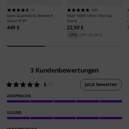
18
1095
Dave Guardala
M. Brecker II
K&M
14300 Tenor/ Alto Sax
Tenor SP 8*
Stand
S
449 €
22,50 €
-25%
UVP: 29,90 €
3
Kundenbewertungen
Jetzt bewerten
5
/ 5
ANSPRACHE
SOUND