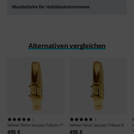
Mundstücke für Holzblasinstrumente
Alternativen vergleichen
2
3
Selmer
Tenor Sax Jazz Tribute 7*
Selmer
Tenor Sax Jazz Tribute 8
B
S
495 €
495 €