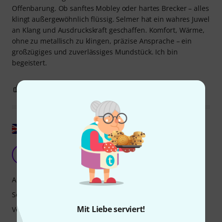
Offenbarung. Ob sanftes Mobley oder hartes Brecker – alles
klingt außergewöhnlich flüssig. Selmer hat ein wahres Juwel
an Klang und Ausdruckskraft geschaffen. Komfort, Wärme,
ohne zu metallisch zu klingen, präzise Ansprache – ein
großzügiges und zuverlässiges Mundstück. Ich bin
begeistert.
0
0
BEWERTUNG MELDEN
Original zeigen
N
NikolaB 05.05.2026
Ansprache
Sound
Mit Liebe serviert!
Verarbeitung