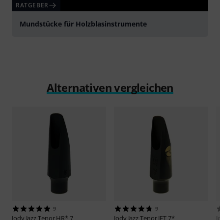
RATGEBER
Mundstücke für Holzblasinstrumente
Alternativen vergleichen
9
9
Jody Jazz
Tenor HR* 7
Jody Jazz
Tenor JET 7*
J