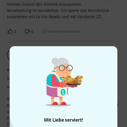
meinen Sound den Kontext anzupassen.
Verarbeitung ist wunderbar. Ich spiele das Mundstück
zusammen mit La Voz Reeds und mit Vandoren ZZ.
2
0
BEWERTUNG MELDEN
Endlich "DER"Ebonit Sound
GT
Guy Tarrero 23.12.2025
Ansprache
Sound
Verarbeitung
Seit sehr, sehr langer Zeit war ich auf der Suche nach
einem Ebonit/Hard Rubber MS das nicht zu leise, zu dumpf
und mit zu viel Widerstand spielbar ist. Das Jody Jazz HR 7*
erfüllt meine Erwartungen vollkommen. Meine Reeds:
Mit Liebe serviert!
Dáddario 2,5/LaVoz MED/Woodstone 2,5. Wichtig ist mir,