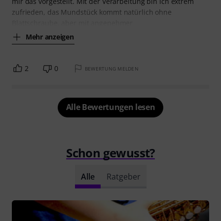
mir das vorgestellt. Mit der Verarbeitung bin ich extrem
zufrieden, das Mundstück kommt natürlich ohne
Blattschraube, aber mit angenehmer
Mehr anzeigen
2
0
BEWERTUNG MELDEN
Alle Bewertungen lesen
Schon gewusst?
Alle
Ratgeber