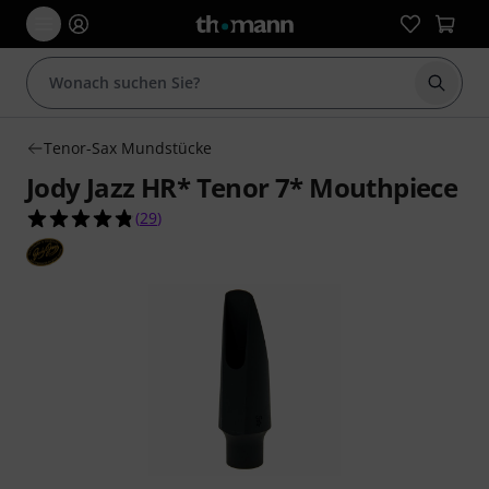
Suche 
Tenor-Sax Mundstücke
Jody Jazz HR* Tenor 7* Mouthpiece
4.8 von 5 Sternen aus 29 Kundenbewertungen
(
29
)