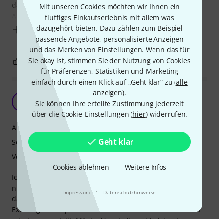
dass ICH den Ton formen kann und ich eine leichte
Mit unseren Cookies möchten wir Ihnen ein
Ansprache mit wenig Blaswiderstand
fluffiges Einkaufserlebnis mit allem was
dazugehört bieten. Dazu zählen zum Beispiel
Mehr anzeigen
passende Angebote, personalisierte Anzeigen
und das Merken von Einstellungen. Wenn das für
Sie okay ist, stimmen Sie der Nutzung von Cookies
1
0
BEWERTUNG MELDEN
für Präferenzen, Statistiken und Marketing
einfach durch einen Klick auf „Geht klar“ zu (
alle
anzeigen
).
Tolles Mundstück
S
Sie können Ihre erteilte Zustimmung jederzeit
Sanne2904 09.02.2025
über die Cookie-Einstellungen (
hier
) widerrufen.
Ansprache
Geht klar
Sound
Verarbeitung
Cookies ablehnen
Weitere Infos
Ich war auf der Suche nach einem Jazzmundstück, welches
nicht allzu teuer und gut spielbar ist. Was soll ich sagen:
·
Impressum
Datenschutzhinweise
das Jody Jazz HR*7* übertraf alle meine Erwartungen.
Extrem gute Ansprache und der Sound ist toll! So habe ich