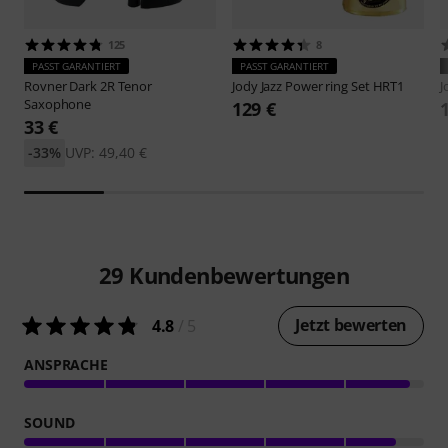
125
8
PASST GARANTIERT
PASST GARANTIERT
Rovner
Dark 2R Tenor
Jody Jazz
Power ring Set HRT1
J
Saxophone
129 €
33 €
-33%
UVP: 49,40 €
29
Kundenbewertungen
Jetzt bewerten
4.8
/ 5
ANSPRACHE
SOUND