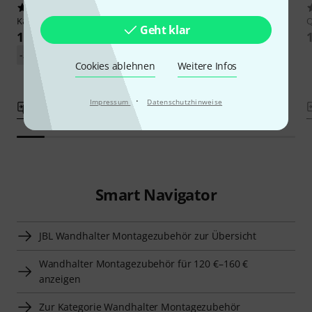
15
3
K&M
24120 Wall Mount
LD Systems
Stinger G3 TMB
Geht klar
132 €
125 €
-33%
UVP: 195,90 €
-27%
UVP: 172 €
Cookies ablehnen
Weitere Infos
·
Impressum
Datenschutzhinweise
Vergleichen
Vergleichen
Smart Navigator
JBL Wandhalter Montagezubehör zur Übersicht
Wandhalter Montagezubehör für 120 €–160 €
anzeigen
Zur Kategorie Wandhalter Montagezubehör