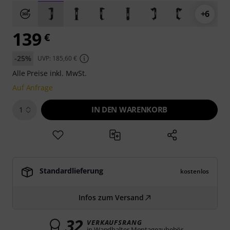
+6
139
€
-25%
UVP: 185,60 €
Alle Preise inkl. MwSt.
Auf Anfrage
IN DEN WARENKORB
1
Standardlieferung
kostenlos
Infos zum Versand
32
VERKAUFSRANG
in Wandhalter Montagezubehör