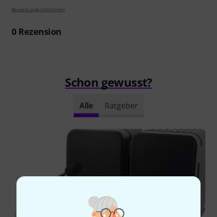
Bewertungsrichtlinien
0
Rezension
Schon gewusst?
Alle
Ratgeber