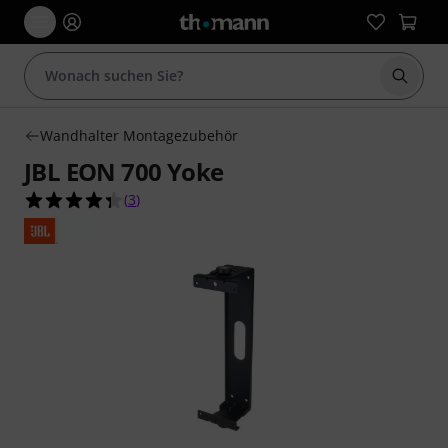
Suche 
Wandhalter Montagezubehör
JBL EON 700 Yoke
4.3 von 5 Sternen aus 3 Kundenbewertungen
(
3
)