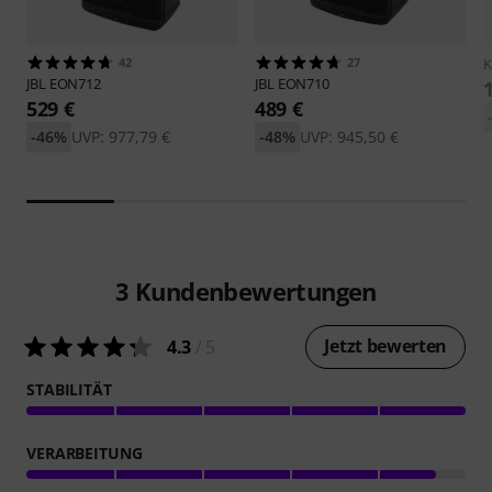
42
27
JBL
EON712
JBL
EON710
529 €
489 €
-46%
UVP: 977,79 €
-48%
UVP: 945,50 €
3
Kundenbewertungen
Jetzt bewerten
4.3
/ 5
STABILITÄT
VERARBEITUNG