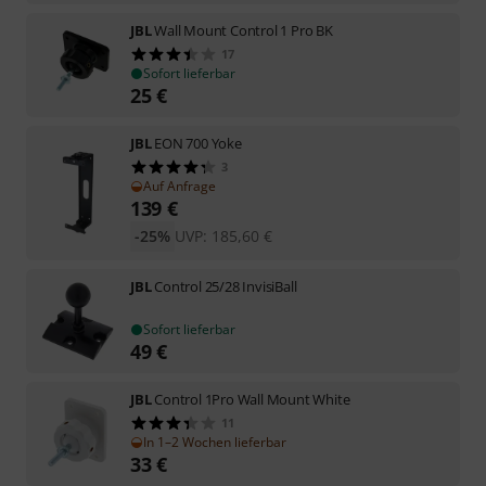
JBL
Wall Mount Control 1 Pro BK
17
Sofort lieferbar
25
€
JBL
EON 700 Yoke
3
Auf Anfrage
139
€
-25%
UVP:
185,60
€
JBL
Control 25/28 InvisiBall
Sofort lieferbar
49
€
JBL
Control 1Pro Wall Mount White
11
In 1–2 Wochen lieferbar
33
€