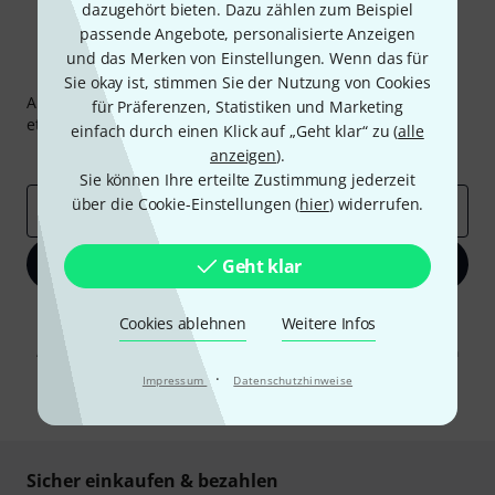
dazugehört bieten. Dazu zählen zum Beispiel
passende Angebote, personalisierte Anzeigen
und das Merken von Einstellungen. Wenn das für
Thomann Newsletter
Sie okay ist, stimmen Sie der Nutzung von Cookies
Abonniere den Thomann Newsletter und gewinne mit
für Präferenzen, Statistiken und Marketing
etwas Glück einen von
50 Gutscheinen
über jeweils
50€
!
einfach durch einen Klick auf „Geht klar“ zu (
alle
Inspirierende Beiträge
anzeigen
Deals
).
Thomann Insights
Sie können Ihre erteilte Zustimmung jederzeit
über die Cookie-Einstellungen (
hier
) widerrufen.
E-Mail-Adresse
*
Jetzt anmelden
Geht klar
Mit Klick auf „Jetzt anmelden“ stimmen Sie dem Erhalt von E-Mail-
Cookies ablehnen
Weitere Infos
Werbung und einer Messung des E-Mail-Nutzungsverhaltens zu. Die
Abmeldung ist jederzeit möglich. Weitere Informationen finden Sie in
unseren
Datenschutzhinweisen
.
·
Impressum
Datenschutzhinweise
* Pflichtfeld
Sicher einkaufen & bezahlen