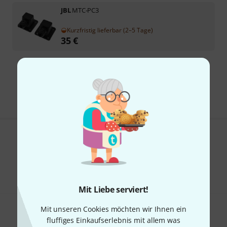
JBL
MTC-PC3
Kurzfristig lieferbar (2–5 Tage)
35
€
Kostenloser Versand ab 29 €
Alle Preise inkl. MwSt.
Gefällt Ihnen, was Sie sehen?
Teilen
Hilfe & Feedback
Mit Liebe serviert!
Mit unseren Cookies möchten wir Ihnen ein
fluffiges Einkaufserlebnis mit allem was