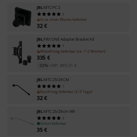
JBL
MTC PC 2
2
In ca. einer Woche lieferbar
32
€
JBL
PRX ONE Adapter Bracket Kit
1
Mittelfristig lieferbar (ca. 1–2 Wochen)
335
€
-32%
UVP:
493,01
€
JBL
MTC 25/28 CM
1
Kurzfristig lieferbar (2–5 Tage)
32
€
JBL
MTC 25/28 cm Wh
2
Sofort lieferbar
35
€