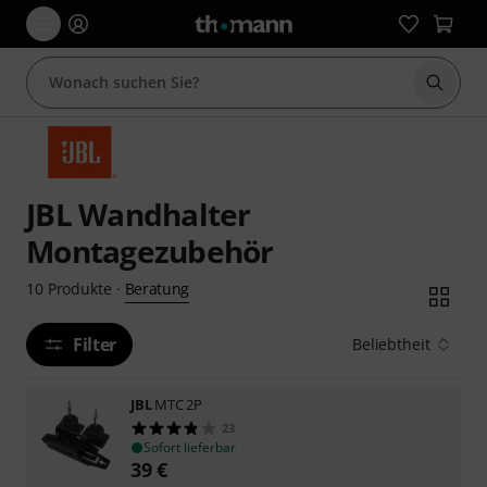
Suche 
JBL Wandhalter
Montagezubehör
Beratung
10
Produkte
·
Filter
Beliebtheit
JBL
MTC 2P
23
Sofort lieferbar
39
€